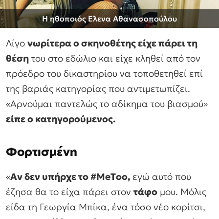
Η ηθοποιός Ελενα Αθανασοπούλου
Λίγο
νωρίτερα ο σκηνοθέτης είχε πάρει τη
θέση
του στο εδώλιο και είχε κληθεί από τον
πρόεδρο του δικαστηρίου να τοποθετηθεί επί
της βαριάς κατηγορίας που αντιμετωπίζει.
«Αρνούμαι παντελώς το αδίκημα του βιασμού»
είπε ο κατηγορούμενος.
Φορτισμένη
«
Αν δεν υπήρχε το #ΜeΤoo,
εγώ αυτό που
έζησα θα το είχα πάρει στον
τάφο
μου. Μόλις
είδα τη Γεωργία Μπίκα, ένα τόσο νέο κορίτσι,