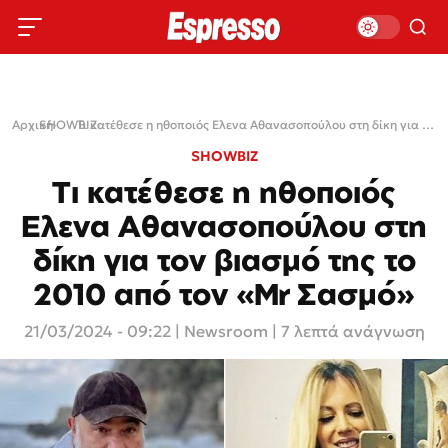
Αρχική
SHOWBIZ
›
›
Τι κατέθεσε η ηθοποιός Ελενα Αθανασοπούλου στη δίκη για τον βιασμό της το 2010 από τον «Mr Σασμό»
SHOWBIZ
Τι κατέθεσε η ηθοποιός
Ελενα Αθανασοπούλου στη
δίκη για τον βιασμό της το
2010 από τον «Mr Σασμό»
21/03/2024 - 09:22
|
Newsroom
| 7 λεπτά ανάγνωση