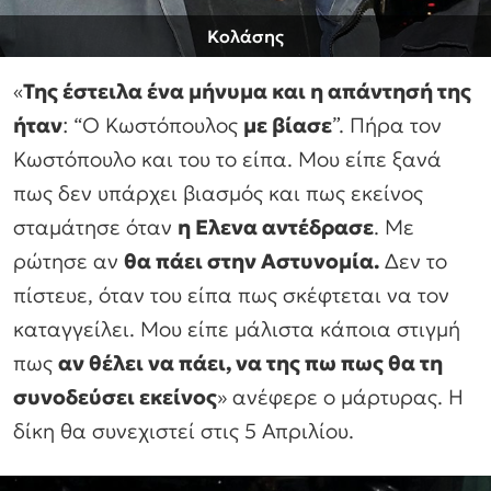
Κολάσης
«
Της έστειλα ένα μήνυμα και η απάντησή της
ήταν
: “Ο Κωστόπουλος
με βίασε
”. Πήρα τον
Κωστόπουλο και του το είπα. Μου είπε ξανά
πως δεν υπάρχει βιασμός και πως εκείνος
σταμάτησε όταν
η Ελενα αντέδρασε
. Με
ρώτησε αν
θα πάει στην Αστυνομία.
Δεν το
πίστευε, όταν του είπα πως σκέφτεται να τον
καταγγείλει. Μου είπε μάλιστα κάποια στιγμή
πως
αν θέλει να πάει, να της πω πως θα τη
συνοδεύσει εκείνος
» ανέφερε ο μάρτυρας. Η
δίκη θα συνεχιστεί στις 5 Απριλίου.