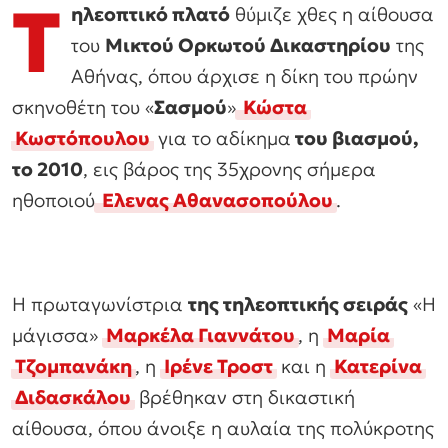
Τ
ηλεοπτικό πλατό
θύμιζε χθες η αίθουσα
του
Μικτού Ορκωτού Δικαστηρίου
της
Αθήνας, όπου άρχισε η δίκη του πρώην
σκηνοθέτη του «
Σασμού
»
Κώστα
Κωστόπουλου
για το αδίκημα
του βιασμού,
το 2010
, εις βάρος της 35χρονης σήμερα
ηθοποιού
Ελενας Αθανασοπούλου
.
Η πρωταγωνίστρια
της τηλεοπτικής σειράς
«Η
μάγισσα»
Μαρκέλα
Γιαννάτου
, η
Μαρία
Τζομπανάκη
, η
Ιρένε Τροστ
και η
Κατερίνα
Διδασκάλου
βρέθηκαν στη δικαστική
αίθουσα, όπου άνοιξε η αυλαία της πολύκροτης