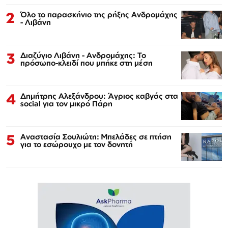
2
Όλο το παρασκήνιο της ρήξης Ανδρομάχης
- Λιβάνη
3
Διαζύγιο Λιβάνη - Ανδρομάχης: Το
πρόσωπο-κλειδί που μπήκε στη μέση
4
Δημήτρης Αλεξάνδρου: Άγριος καβγάς στα
social για τον μικρό Πάρη
5
Αναστασία Σουλιώτη: Μπελάδες σε πτήση
για το εσώρουχο με τον δονητή