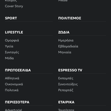
Κόσμος
Media
Cover Story
SPORT
ΠΟΛΙΤΙΣΜΌΣ
LIFESTYLE
ΖΏΔΙΑ
Ομορφιά
Ημερήσια
Υγεία
Εβδομαδιαία
Συνταγές
Μηνιαία
Μόδα
ΠΡΩΤΟΣΈΛΙΔΑ
ESPRESSO TV
Αθλητικά
Εκπομπές
Οικονομικά
Συνεντεύξεις
Πολιτικά
Ρεπορτάζ
ΠΕΡΙΣΣΌΤΕΡΑ
ΕΤΑΙΡΙΚΆ
Advertorial
Ταυτότητα