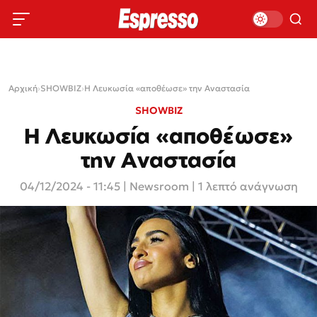
Αρχική
›
SHOWBIZ
›
Η Λευκωσία «αποθέωσε» την Αναστασία
SHOWBIZ
Η Λευκωσία «αποθέωσε»
την Αναστασία
04/12/2024 - 11:45
|
Newsroom
| 1 λεπτό ανάγνωση