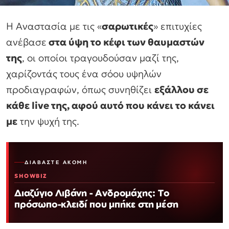
Η Αναστασία με τις «
σαρωτικές
» επιτυχίες
ανέβασε
στα ύψη το κέφι των θαυμαστών
της
, οι οποίοι τραγουδούσαν μαζί της,
χαρίζοντάς τους ένα σόου υψηλών
προδιαγραφών, όπως συνηθίζει
εξάλλου σε
κάθε live της, αφού αυτό που κάνει το κάνει
με
την ψυχή της.
ΔΙΑΒΆΣΤΕ ΑΚΌΜΗ
SHOWBIZ
Διαζύγιο Λιβάνη - Ανδρομάχης: Το
πρόσωπο-κλειδί που μπήκε στη μέση