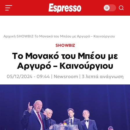
Αρχική
›
SHOWBIZ
›
Το Μονακό του Μπέου με Αργυρό – Καινούργιου
SHOWBIZ
Το Μονακό του Μπέου με
Αργυρό – Καινούργιου
05/12/2024 - 09:44
|
Newsroom
| 3 λεπτά ανάγνωση