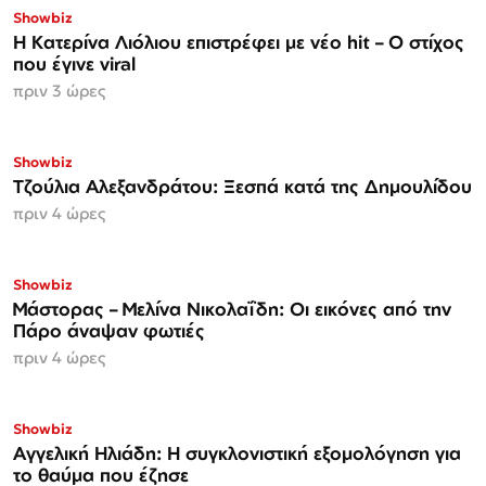
Showbiz
Η Κατερίνα Λιόλιου επιστρέφει με νέο hit – Ο στίχος
που έγινε viral
πριν 3 ώρες
Showbiz
Τζούλια Αλεξανδράτου: Ξεσπά κατά της Δημουλίδου
πριν 4 ώρες
Showbiz
Μάστορας – Μελίνα Νικολαΐδη: Οι εικόνες από την
Πάρο άναψαν φωτιές
πριν 4 ώρες
Showbiz
Αγγελική Ηλιάδη: Η συγκλονιστική εξομολόγηση για
το θαύμα που έζησε