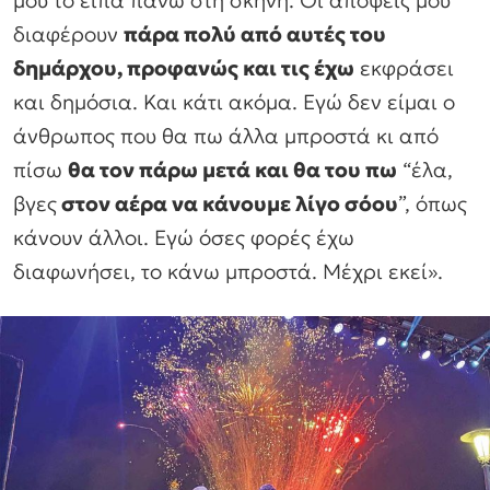
μου το είπα πάνω στη σκηνή. Οι απόψεις μου
διαφέρουν
πάρα πολύ από αυτές του
δημάρχου, προφανώς και τις έχω
εκφράσει
και δημόσια. Και κάτι ακόμα. Εγώ δεν είμαι ο
άνθρωπος που θα πω άλλα μπροστά κι από
πίσω
θα τον πάρω μετά και θα του πω
“έλα,
βγες
στον αέρα να κάνουμε λίγο σόου
”, όπως
κάνουν άλλοι. Εγώ όσες φορές έχω
διαφωνήσει, το κάνω μπροστά. Μέχρι εκεί».