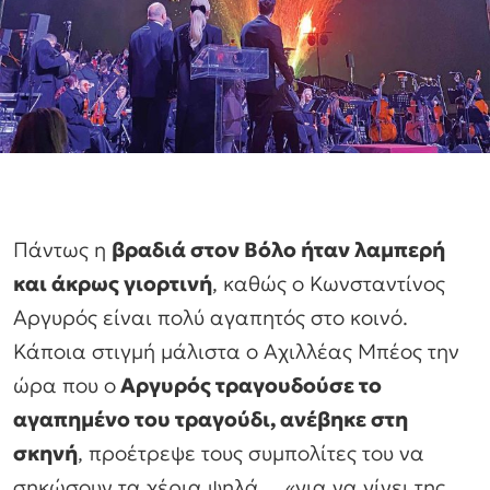
Πάντως η
βραδιά στον Βόλο ήταν λαμπερή
και άκρως γιορτινή
, καθώς ο Κωνσταντίνος
Αργυρός είναι πολύ αγαπητός στο κοινό.
Κάποια στιγμή μάλιστα ο Αχιλλέας Μπέος την
ώρα που ο
Αργυρός τραγουδούσε το
αγαπημένο του τραγούδι, ανέβηκε στη
σκηνή
, προέτρεψε τους συμπολίτες του να
σηκώσουν τα χέρια ψηλά… «για να γίνει της