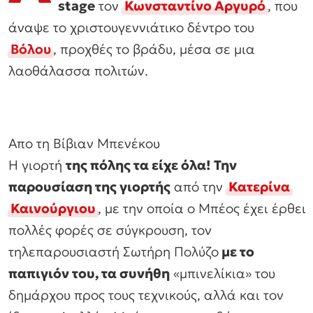
stage
τον
Κωνσταντίνο Αργυρό
, που
άναψε το χριστουγεννιάτικο δέντρο του
Βόλου
, προχθές το βράδυ, μέσα σε μια
λαοθάλασσα πολιτών.
Απο τη Βίβιαν Μπενέκου
Η γιορτή
της πόλης τα είχε όλα! Την
παρουσίαση της γιορτής
από την
Κατερίνα
Καινούργιου
, με την οποία ο Μπέος έχει έρθει
πολλές φορές σε σύγκρουση, τον
τηλεπαρουσιαστή Σωτήρη Πολύζο
με το
παπιγιόν του, τα συνήθη
«μπινελίκια» του
δημάρχου προς τους τεχνικούς, αλλά και τον