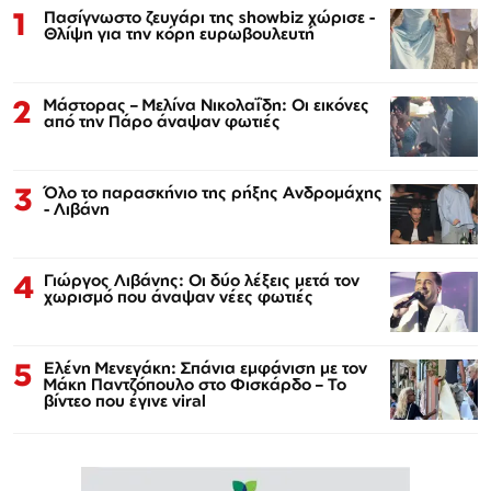
1
Πασίγνωστο ζευγάρι της showbiz χώρισε -
Θλίψη για την κόρη ευρωβουλευτή
2
Μάστορας – Μελίνα Νικολαΐδη: Οι εικόνες
από την Πάρο άναψαν φωτιές
3
Όλο το παρασκήνιο της ρήξης Ανδρομάχης
- Λιβάνη
4
Γιώργος Λιβάνης: Οι δύο λέξεις μετά τον
χωρισμό που άναψαν νέες φωτιές
5
Ελένη Μενεγάκη: Σπάνια εμφάνιση με τον
Μάκη Παντζόπουλο στο Φισκάρδο – Το
βίντεο που έγινε viral