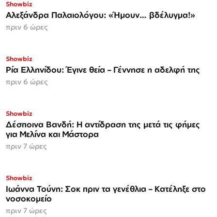
Showbiz
Αλεξάνδρα Παλαιολόγου: «Ήμουν… βδέλυγμα!»
πριν 6 ώρες
Showbiz
Ρία Ελληνίδου: Έγινε θεία – Γέννησε η αδελφή της
πριν 6 ώρες
Showbiz
Δέσποινα Βανδή: Η αντίδραση της μετά τις φήμες
για Μελίνα και Μάστορα
πριν 7 ώρες
Showbiz
Ιωάννα Τούνη: Σοκ πριν τα γενέθλια – Κατέληξε στο
νοσοκομείο
πριν 7 ώρες