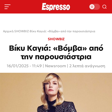
Αρχική
›
SHOWBIZ
›
Βίκυ Καγιά: «Βόμβα» από την παρουσιάστρια
SHOWBIZ
Βίκυ Καγιά: «Βόμβα» από
την παρουσιάστρια
16/01/2025 - 11:49
|
Newsroom
| 2 λεπτά ανάγνωση