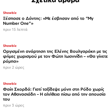
Showbiz
Ξέσπασε ο Δάντης: «Με έσβησαν από το "My
Number One"»
πριν 15 λεπτά
Showbiz
Οργισμένη ανάρτηση της Ελένης Βουλγαράκη με τις
φήμες χωρισμού με τον Φώτη Ιωαννίδη – «Θα γίνετε
ρόμπα»
πριν 2 ώρες
Showbiz
Φαίη Σκορδά: Γιατί ταξίδεψε μόνη στη Ρόδο χωρίς
τον Αθανασιάδη – Η αλήθεια πίσω από την απουσία
του
πριν 3 ώρες