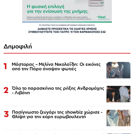
Δημοφιλή
1
Μάστορας – Μελίνα Νικολαΐδη: Οι εικόνες
από την Πάρο άναψαν φωτιές
2
Όλο το παρασκήνιο της ρήξης Ανδρομάχης
- Λιβάνη
3
Πασίγνωστο ζευγάρι της showbiz χώρισε -
Θλίψη για την κόρη ευρωβουλευτή