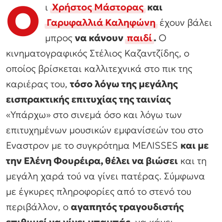
Ο
ι
Χρήστος Μάστορας
και
Γαρυφαλλιά Καληφώνη
έχουν βάλει
μπρος
να κάνουν
παιδί
.
Ο
κινηματογραφικός Στέλιος Καζαντζίδης, ο
οποίος βρίσκεται καλλιτεχνικά στο πικ της
καριέρας του,
τόσο λόγω της μεγάλης
εισπρακτικής επιτυχίας της ταινίας
«Υπάρχω» στο σινεμά όσο και λόγω των
επιτυχημένων μουσικών εμφανίσεών του στο
Εναστρον με το συγκρότημα ΜΕΛΙSSES
και με
την Ελένη Φουρέιρα, θέλει να βιώσει
και τη
μεγάλη χαρά τού να γίνει πατέρας. Σύμφωνα
με έγκυρες πληροφορίες από το στενό του
περιβάλλον, ο
αγαπητός τραγουδιστής
επιθυμεί να γίνει μπαμπάς
, να κάνει