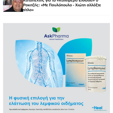
Καταπέλτης για το «Καλημέρα Ελλάδα» ο
Ρακιτζής: «Με Παυλόπουλο - Χιώτη αλλάξτε
τίτλο»