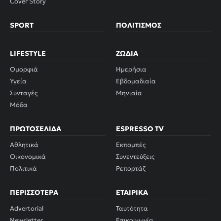
Cover Story
SPORT
ΠΟΛΙΤΙΣΜΌΣ
LIFESTYLE
ΖΏΔΙΑ
Ομορφιά
Ημερήσια
Υγεία
Εβδομαδιαία
Συνταγές
Μηνιαία
Μόδα
ΠΡΩΤΟΣΈΛΙΔΑ
ESPRESSO TV
Αθλητικά
Εκπομπές
Οικονομικά
Συνεντεύξεις
Πολιτικά
Ρεπορτάζ
ΠΕΡΙΣΣΌΤΕΡΑ
ΕΤΑΙΡΙΚΆ
Advertorial
Ταυτότητα
Newsletter
Επικοινωνία