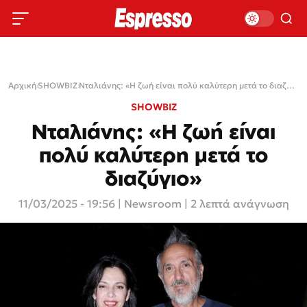
Αρχική
›
SHOWBIZ
›
Nταλιάνης: «Η ζωή είναι πολύ καλύτερη μετά το διαζύγιο»
SHOWBIZ
Nταλιάνης: «Η ζωή είναι
πολύ καλύτερη μετά το
διαζύγιο»
11/03/2025 - 19:56
|
Newsroom
| 2 λεπτά ανάγνωση