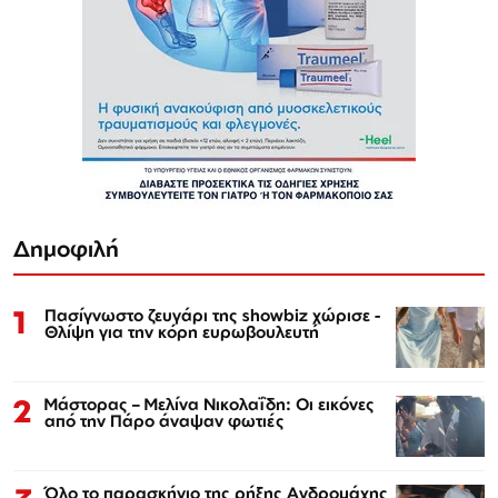
Δημοφιλή
1
Πασίγνωστο ζευγάρι της showbiz χώρισε -
Θλίψη για την κόρη ευρωβουλευτή
2
Μάστορας – Μελίνα Νικολαΐδη: Οι εικόνες
από την Πάρο άναψαν φωτιές
Όλο το παρασκήνιο της ρήξης Ανδρομάχης