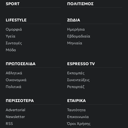
SPORT
ΠΟΛΙΤΙΣΜΌΣ
LIFESTYLE
ΖΏΔΙΑ
Ομορφιά
Ημερήσια
Υγεία
Εβδομαδιαία
Συνταγές
Μηνιαία
Μόδα
ΠΡΩΤΟΣΈΛΙΔΑ
ESPRESSO TV
Αθλητικά
Εκπομπές
Οικονομικά
Συνεντεύξεις
Πολιτικά
Ρεπορτάζ
ΠΕΡΙΣΣΌΤΕΡΑ
ΕΤΑΙΡΙΚΆ
Advertorial
Ταυτότητα
Newsletter
Επικοινωνία
RSS
Όροι Χρήσης