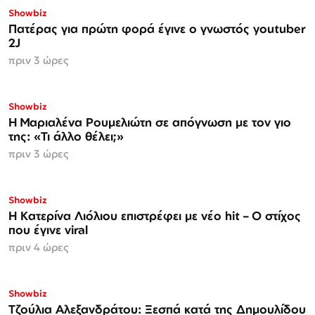
Showbiz
Πατέρας για πρώτη φορά έγινε ο γνωστός youtuber
2J
πριν 3 ώρες
Showbiz
H Μαριαλένα Ρουμελιώτη σε απόγνωση με τον γιο
της: «Τι άλλο θέλει;»
πριν 3 ώρες
Showbiz
Η Κατερίνα Λιόλιου επιστρέφει με νέο hit – Ο στίχος
που έγινε viral
πριν 4 ώρες
Showbiz
Τζούλια Αλεξανδράτου: Ξεσπά κατά της Δημουλίδου