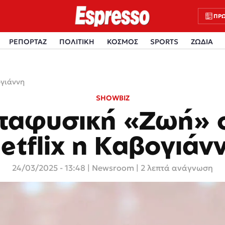
ΠΡΩ
ΡΕΠΟΡΤΑΖ
ΠΟΛΙΤΙΚΗ
ΚΟΣΜΟΣ
SPORTS
ΖΩΔΙΑ
ογιάννη
SHOWBIZ
ταφυσική «Ζωή» 
etflix η Καβογιάν
24/03/2025 - 13:48
|
Newsroom
| 2 λεπτά ανάγνωση