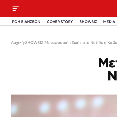
ΡΟΗ ΕΙΔΗΣΕΩΝ
COVER STORY
SHOWBIZ
MEDIA
Αρχική
›
SHOWBIZ
›
Μεταφυσική «Ζωή» στο Netflix η Καβ
Με
N