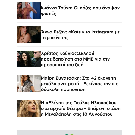
Ιωάννα Τούνη: Οι πόζες που άναψαν
φωτιές
Άννα Ρεζάν: «Καίει» το Instagram με
το μπικίνι της
Χρίστος Κούγιας:Σκληρή
προειδοποίηση στα ΜΜΕ για την
προσωπική του ζωή
Μαίρη Συνατσάκη: Στα 42 έκανε τη
μεγάλη ανατροπή – Ξεκίνησε την πιο
δύσκολη προπόνηση
Η «Ελένη» της Γιούλης Ηλιοπούλου
στα αρχαία θέατρα – Επόμενη στάση
η Μεγαλόπολη στις 10 Αυγούστου