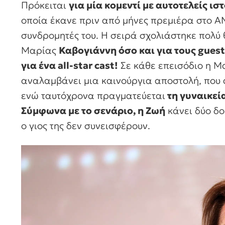
Πρόκειται
για μία κομεντί με αυτοτελείς ισ
οποία έκανε πριν από μήνες πρεμιέρα στο AN
συνδρομητές του. Η σειρά σχολιάστηκε πολύ θ
Μαρίας
Καβογιάννη όσο και για τους gues
για ένα all-star cast!
Σε κάθε επεισόδιο η Μ
αναλαμβάνει μια καινούργια αποστολή, που 
ενώ ταυτόχρονα πραγματεύεται
τη γυναικεί
Σύμφωνα με το σενάριο, η Ζωή
κάνει δύο δο
ο γιος της δεν συνεισφέρουν.