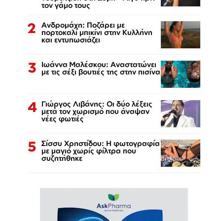
τον γάμο τους
2
Ανδρομάχη: Ποζάρει με
πορτοκαλί μπικίνι στην Κυλλήνη
και εντυπωσιάζει
3
Ιωάννα Μαλέσκου: Αναστατώνει
με τις σέξι βουτιές της στην πισίνα
4
Γιώργος Λιβάνης: Οι δύο λέξεις
μετά τον χωρισμό που άναψαν
νέες φωτιές
5
Σίσσυ Χρηστίδου: Η φωτογραφία
με μαγιό χωρίς φίλτρα που
συζητήθηκε