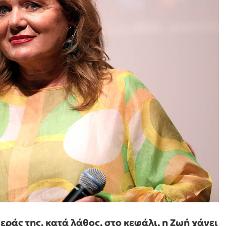
εράς της, κατά λάθος, στο κεφάλι, η Ζωή χάνει