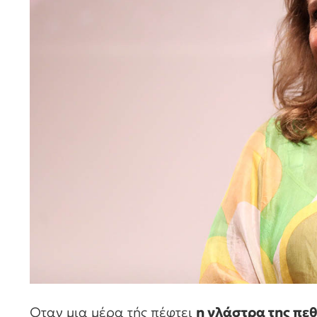
Οταν μια μέρα τής πέφτει
η γλάστρα της πεθ