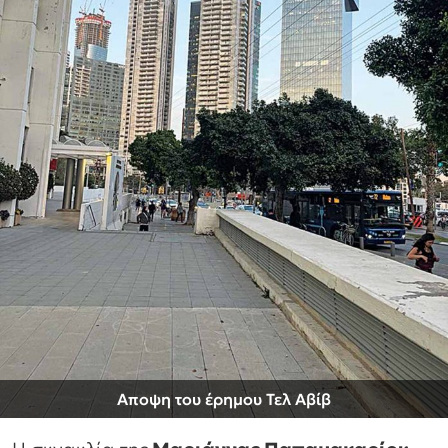
Αποψη του έρημου Τελ Αβίβ