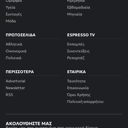
Ομορφιά
Ημερήσια
Υγεία
Εβδομαδιαία
Συνταγές
Μηνιαία
Μόδα
ΠΡΩΤΟΣΈΛΙΔΑ
ESPRESSO TV
Αθλητικά
Εκπομπές
Οικονομικά
Συνεντεύξεις
Πολιτικά
Ρεπορτάζ
ΠΕΡΙΣΣΌΤΕΡΑ
ΕΤΑΙΡΙΚΆ
Advertorial
Ταυτότητα
Newsletter
Επικοινωνία
RSS
Όροι Χρήσης
Πολιτική απορρήτου
ΑΚΟΛΟΥΘΉΣΤΕ ΜΑΣ
Βρείτε μας στα αγαπημένα σας κοινωνικά δίκτυα