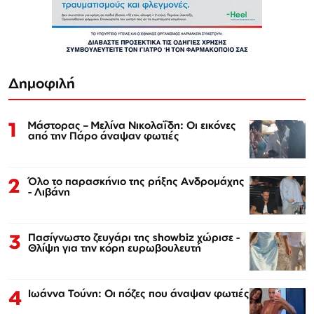
Δημοφιλή
1
Μάστορας – Μελίνα Νικολαΐδη: Οι εικόνες
από την Πάρο άναψαν φωτιές
2
Όλο το παρασκήνιο της ρήξης Ανδρομάχης
- Λιβάνη
3
Πασίγνωστο ζευγάρι της showbiz χώρισε -
Θλίψη για την κόρη ευρωβουλευτή
4
Ιωάννα Τούνη: Οι πόζες που άναψαν φωτιές