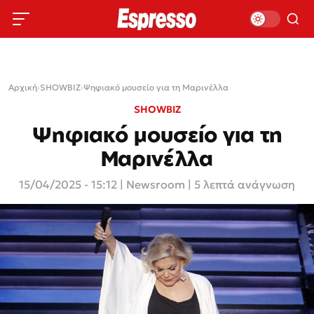
Αρχική
›
SHOWBIZ
›
Ψηφιακό μουσείο για τη Μαρινέλλα
SHOWBIZ
Ψηφιακό μουσείο για τη
Μαρινέλλα
15/04/2025 - 15:12
|
Newsroom
| 5 λεπτά ανάγνωση