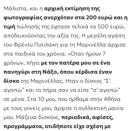
Μάλιστα, και η
αρχική εκτίμηση της
φωτογραφίας ανερχόταν στα 200 ευρώ και η
τιμή
πώλησής της έφτασε τελικά τα 500 ευρώ,
αποδεικνύοντας την αξία της. Η μεγάλη αγάπη
του Φρέντυ Πυτιλάκη για τη Μαρινέλλα άρχισε
στα παιδικά του χρόνια. «Οταν ήμουν 7
χρόνων, πήγα
με τον πατέρα μου σε ένα
πανηγύρι στη Νάξο, όπου κέρδισα έναν
δίσκο
της Μαρινέλλας. Ηταν ο δίσκος “Σ’
αγαπώ” και το πήρα σαν να είπε “σ’ αγαπώ”
σε μένα. Στα 10 μου, που ήρθαμε στην Αθήνα
με τους γονείς μου, άρχισε η συλλεκτική μανία
μου. Μάζευα δίσκους,
περιοδικά, αφίσες,
προγράμματα, οτιδήποτε είχε σχέση με