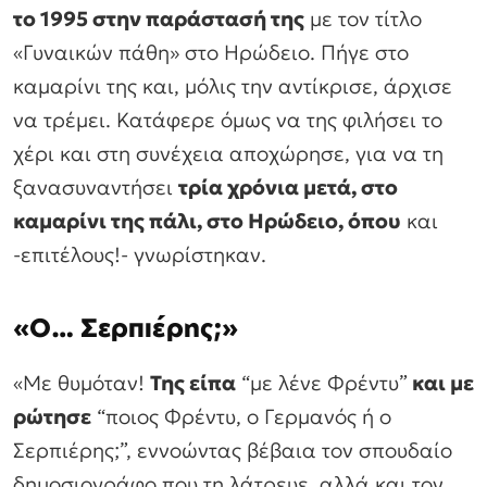
το 1995 στην παράστασή της
με τον τίτλο
«Γυναικών πάθη» στο Ηρώδειο. Πήγε στο
καμαρίνι της και, μόλις την αντίκρισε, άρχισε
να τρέμει. Κατάφερε όμως να της φιλήσει το
χέρι και στη συνέχεια αποχώρησε, για να τη
ξανασυναντήσει
τρία χρόνια μετά, στο
καμαρίνι της πάλι, στο Ηρώδειο, όπου
και
-επιτέλους!- γνωρίστηκαν.
«Ο… Σερπιέρης;»
«Με θυμόταν!
Της είπα
“με λένε Φρέντυ”
και με
ρώτησε
“ποιος Φρέντυ, ο Γερμανός ή ο
Σερπιέρης;”, εννοώντας βέβαια τον σπουδαίο
δημοσιογράφο που τη λάτρευε, αλλά και τον