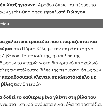
ρέα Χατζηγιάννη
. Αρόδου όπως και πέρυσι το
ρων yacht-θηρίο του εφοπλιστή
Γιώργου
οπίου
ασχαλιάτικα τραπέζια που ετοιμάζονται και
ρούρια
στο Πόρτο Χέλι, με την παράσταση να
Λιβανού. Τα παιδιά της, η αδελφή της
δώσουν το «παρών» στο διακριτικό πασχαλινό
λες τις υπόλοιπες βίλες της περιοχής, όπως των
 παραδοσιακά γλέντια σε κλειστό κύκλο με
 βίλες τ
ων Σπετσών.
 δοθεί το καθιερωμένο γλέντι στη βίλα του
γνωστά, ισχυρά ονόματα είναι όλα τα τραπέζια,