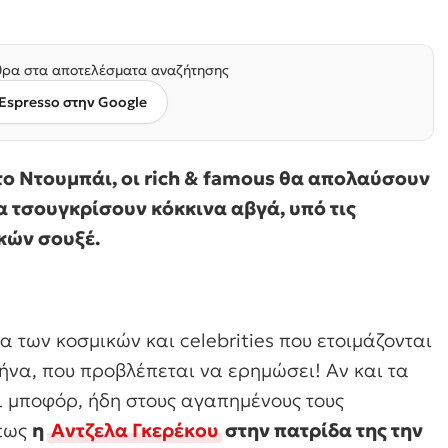
ρα στα αποτελέσματα αναζήτησης
Espresso στην Google
 το Ντουμπάι, οι rich & famous θα απολαύσουν
α τσουγκρίσουν κόκκινα αβγά, υπό τις
κών σουξέ.
α των κοσμικών και celebrities που ετοιμάζονται
ήνα, που προβλέπεται να ερημώσει! Αν και τα
 μποφόρ, ήδη στους αγαπημένους τους
όπως
η
Αντζελα Γκερέκου
στην πατρίδα της την