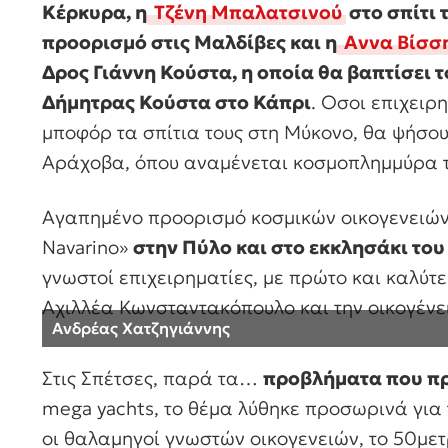
Κέρκυρα, η
Τζένη Μπαλατσινού
στο σπίτι 
προορισμό στις Μαλδίβες και η
Αννα Βίσσ
Δρος Γιάννη Κούστα, η οποία θα βαπτίσει το
Δήμητρας Κούστα στο Κάπρι
. Οσοι επιχειρ
μποφόρ τα σπίτια τους στη Μύκονο, θα ψήσου
Αράχοβα, όπου αναμένεται κοσμοπλημμύρα τ
Αγαπημένο προορισμό κοσμικών οικογενειών 
Navarino»
στην Πύλο και στο εκκλησάκι το
γνωστοί επιχειρηματίες, με πρώτο και καλύτε
Αχιλλέα Κωνσταντακόπουλο και την οικογένει
Ανδρέας Χατζηγιάννης
Στις Σπέτσες, παρά τα…
προβλήματα που πρ
mega yachts, το θέμα λύθηκε προσωρινά για 
οι θαλαμηγοί γνωστών οικογενειών, το 50με