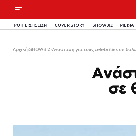
ΡΟΗ ΕΙΔΗΣΕΩΝ
COVER STORY
SHOWBIZ
MEDIA
Αρχική
›
SHOWBIZ
›
Ανάσταση για τους celebrities σε θαλ
Ανάστ
σε 