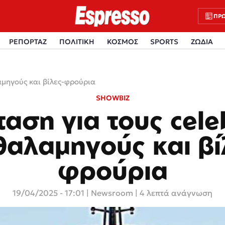
ΠΡΩ
ΡΕΠΟΡΤΑΖ
ΠΟΛΙΤΙΚΗ
ΚΟΣΜΟΣ
SPORTS
ΖΩΔΙΑ
αμηγούς και βίλες-φρούρια
SHOWBIZ
αση για τους celeb
θαλαμηγούς και βί
φρούρια
19/04/2025 - 17:01
|
Newsroom
| 4 λεπτά ανάγνωση