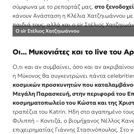
σύμφωνα με το ρεπορτάζ μας,
στο ξενοδοχε
κάνουν Ανάσταση η Κλέλια Χατζηιωάννου με 
παιδιά τους, αλλά και ο sir Στέλιος Χατζηιωάν
Ο sir Στέλιος Χατζηιωάννου
Οι… Μυκονιάτες και το live του 
Ο,τι και αν συμβαίνει, όσο και αν ακριβαίνο
η Μύκονος θα συγκεντρώνει πάντα celebritie
κοσμικών προσκυνητών που καταλαμβάνουν 
Μεγάλη Παρασκευή, στην περιφορά του Επι
κοσμηματοπωλείο του Κώστα και της Χρισ
τραπέζια του Katrin. Ηδη στο αγαπημένο του
Φιλιππή – Κοντιζά, ο βιομήχανος Νέλλος Κανε
επιχειρηματίας Γιάννης Στασινόπουλος. Στο 