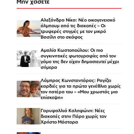
Μην χάσετε
Αλεξάνδρα Νίκα: Νέο οικογενειακό
άλμπουμ από τις διακοπές – Οι
τρυφερές στιγμές με τον μικρό
Βασίλη στο σκάφος
Αμαλία Κωστοπούλου: Οι πιο
συγκινητικές φωτογραφίες από τον
γάμο της δεν είχαν δημοσιευτεί μέχρι
σήμερα
Λάμπρος Κωνσταντάρας: Ραγίζει
καρδιές για τα πρώτα γενέθλια χωρίς
τον πατέρα του – «Μου χρωστάς μια
επίσκεψη»
Γαρυφαλλιά Καληφώνη: Νέες
διακοπές στην Πάρο χωρίς τον
Χρήστο Μάστορα