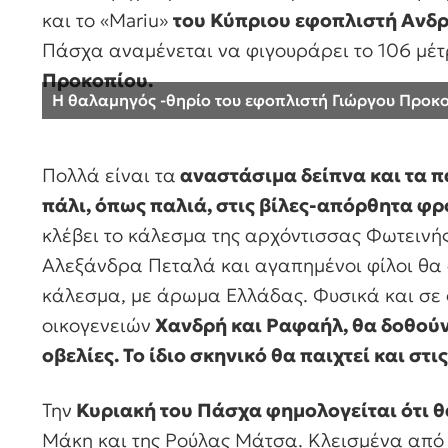
και το «Mariu»
του Κύπριου εφοπλιστή Ανδ
Πάσχα αναμένεται να φιγουράρει το 106 μέτ
Προκοπίου.
Η θαλαμηγός -θηρίο του εφοπλιστή Γιώργου Προκ
Πολλά είναι τα
αναστάσιμα δείπνα και τα π
πάλι, όπως παλιά, στις βίλες-απόρθητα φ
κλέβει το κάλεσμα της αρχόντισσας Φωτεινής 
Αλεξάνδρα Πεταλά και αγαπημένοι φίλοι θα 
κάλεσμα, με άρωμα Ελλάδας. Φυσικά και σε ό
οικογενειών
Χανδρή και Ραφαήλ, θα δοθούν
οβελίες. Το ίδιο σκηνικό θα παιχτεί και στις
Την
Κυριακή του Πάσχα φημολογείται ότι θα
Μάκη και της Ρούλας Μάτσα. Κλεισμένα από 