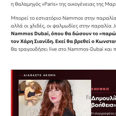
η θαλαμηγός «Paris» της οικογένειας της Μα
Μπορεί το εστιατόριο Nammos στην παραλία
αλλά οι χλιδές, οι ψαλμωδίες στην παραλία 
Nammos Dubai, όπου θα δώσουν το «παρών
τον Χάρη Σιανίδη. Εκεί θα βρεθεί ο Κωνστ
θα τραγουδήσει live στο Nammos-Dubai και 
ΔΙΑΒΆΣΤΕ ΑΚΌΜΗ
SHOWBIZ
Δημουλίδ
βοήθεια
Η συγγραφέας ε