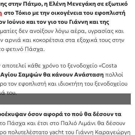
της στην Πάτμο, η Ελένη Μενεγάκη σε εξωτικό
η
στο Τόκιο με την οικογένεια του εφοπλιστή
ν Ιούνιο και τον γιο του Γιάννη και της
ηματίες δεν ανοίξουν λόγω αέρα, υγρασίας και
ν αρνιά και κοκορέτσια στα εξοχικά τους στην
ο φετινό Πάσχα.
αποτελεί κάθε χρόνο το ξενοδοχείο «Costa
υ Αγίου Σαμψών θα κάνουν Ανάσταση
πολλοί
ρο τον εφοπλιστή και ιδιοκτήτη του ξενοδοχείου
ά του.
οέκυψαν όσον αφορά το πού θα δέσουν τα
το Πάσχα και έτσι στο Παλιό Λιμάνι θα δέσουν
τρο πολυτελέστατο yacht του Γιάννη Καραγεώργη