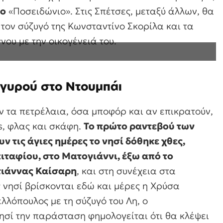
ίο
«Ποσειδώνιο». Στις Σπέτσες, μεταξύ άλλων, θα
τον σύζυγό της Κωνσταντίνο Σκορίλα και τα
νου με την οικογένειά του.
Αργυρού στο Ντουμπάι
υν τα πετρέλαια, όσα μποφόρ και αν επικρατούν,
s, φλας και σκάφη.
Το πρώτο ραντεβού των
τις άγιες ημέρες το νησί δόθηκε χθες,
ταφίου, στο Ματογιάννι, έξω από το
τιάννας Καίσαρη
, και στη συνέχεια στα
ς νησί βρίσκονται εδώ και μέρες η Χρύσα
λλόπουλος με τη σύζυγό του Λη, ο
νησί την παράσταση φημολογείται ότι θα κλέψει