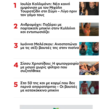
1
Ιουλία Καλλιμάνη: Νέα κοινή
εμφάνιση με τον Μιχάλη
Τουρατζίδη στη Σύμη – Λίγο πριν
τον γάμο τους
2
Ανδρομάχη: Ποζάρει με
πορτοκαλί μπικίνι στην Κυλλήνη
και εντυπωσιάζει
3
Ιωάννα Μαλέσκου: Αναστατώνει
με τις σέξι βουτιές της στην πισίνα
4
Σίσσυ Χρηστίδου: Η φωτογραφία
με μαγιό χωρίς φίλτρα που
συζητήθηκε
5
Στα 50 της και με κορμί που δεν
περνά απαρατήρητο – Οι βουτιές
με κατακόκκινο μπικίνι