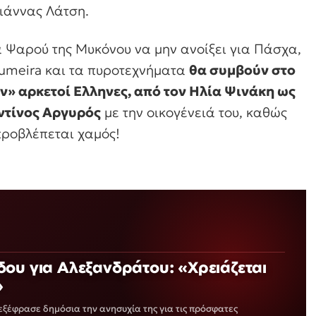
ριάννας Λάτση.
 Ψαρού της Μυκόνου να μην ανοίξει για Πάσχα,
Jumeira και τα πυροτεχνήματα
θα συμβούν στο
» αρκετοί Ελληνες, από τον Ηλία Ψινάκη ως
αντίνος Αργυρός
με την οικογένειά του, καθώς
προβλέπεται χαμός!
ου για Αλεξανδράτου: «Χρειάζεται
»
ξέφρασε δημόσια την ανησυχία της για τις πρόσφατες