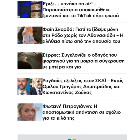
Έριξε... υπνάκο on air! –
Παρουσιάστρια αποκοιμήθηκε
ζωντανά και το TikTok πήρε φωτιά
Φαίη Σκορδά: Γιατί ταξίδεψε μόνη
στη Ρόδο χωρίς τον Αθανασιάδη – Η
αλήθεια πίσω από την απουσία του
Σέρρες: Συγκλονίζει ο οδηγός του
φορτηγού για τη μοιραία σύγκρουση
με μητέρα και γιο
Ραγδαίες εξελίξεις στον ΣΚΑΪ – Εκτός
Ομίλου Γρηγόρης Δημητριάδης και
Κωνσταντίνος Ζούλας
Φωτεινή Πετρογιάννη: Η
αποστομωτική απάντηση σε σχόλιο
για τα κιλά της