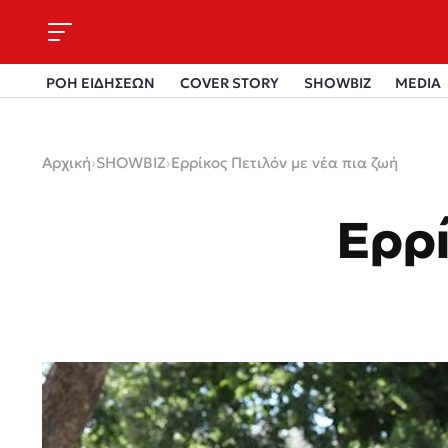
ΡΟΗ ΕΙΔΗΣΕΩΝ
COVER STORY
SHOWBIZ
MEDIA
Αρχική
›
SHOWBIZ
›
Eρρίκος Πετιλόν με νέα πια ζωή
Eρρί