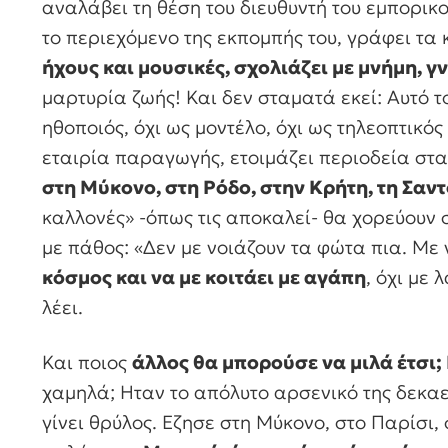
αναλάβει τη θέση του διευθυντή του εμπορικο
το περιεχόμενο της εκπομπής του, γράφει τα
ήχους και μουσικές, σχολιάζει με μνήμη, γ
μαρτυρία ζωής! Και δεν σταματά εκεί: Αυτό τ
ηθοποιός, όχι ως μοντέλο, όχι ως τηλεοπτικός
εταιρία παραγωγής, ετοιμάζει περιοδεία στ
στη Μύκονο, στη Ρόδο, στην Κρήτη, τη Σαντ
καλλονές» -όπως τις αποκαλεί- θα χορεύουν σ
με πάθος: «Δεν με νοιάζουν τα φώτα πια. Με
κόσμος και να με κοιτάει με αγάπη
, όχι με
λέει.
Και ποιος
άλλος θα μπορούσε να μιλά έτσι;
χαμηλά; Ηταν το απόλυτο αρσενικό της δεκαετ
γίνει θρύλος. Εζησε στη Μύκονο, στο Παρίσι,