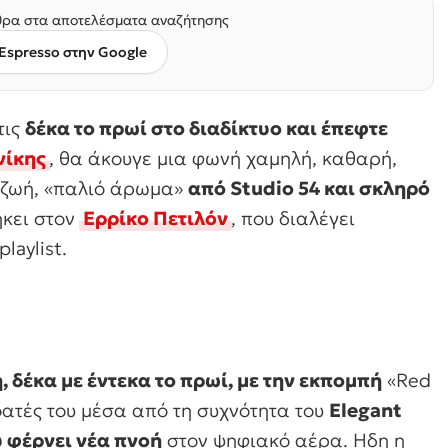
ρα στα αποτελέσματα αναζήτησης
Espresso στην Google
τις
δέκα το πρωί στο διαδίκτυο και έπεφτε
ίκης
, θα άκουγε μια φωνή χαμηλή, καθαρή,
 ζωή, «παλιό άρωμα»
από Studio 54 και σκληρό
κει στον
Ερρίκο Πετιλόν
, που διαλέγει
laylist.
δέκα με έντεκα το πρωί, με την εκπομπή
«Red
οατές του μέσα από τη συχνότητα του
Elegant
 φέρνει νέα πνοή
στον ψηφιακό αέρα. Ηδη η