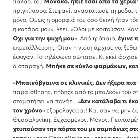
παλάτι του
Μονακό, ήπιε τσάι από τα χέρια 
πριγκίπισσα Στεφανί, αναστάτωσε τη μόδα, τ
μόνο. Ομως η ομορφιά του όσο θεϊκή ήταν τό
η κατάρα μου», λέει. «Ολοι με κοιτούσαν. Καν
Οχι για την ψυχή μου
». Από τρόπαιο,
έγινε 
εκμετάλλευσης. Οταν η νιότη άρχισε να ξεθω
έφυγαν. Το τηλέφωνο σώπασε. Κι εκεί άρχισε
διαταραχή.
Μπήκε σε κύκλο φαρμάκων, κατ
«
Μπαινόβγαινα σε κλινικές. Δεν ήξερα πια
παραίσθησης, πήδηξε από το μπαλκόνι του σπ
σταματήσει να πονάει. «
Δεν κατάλαβα τι έ
τον
χρόνο
» εξομολογείται! Και σαν να μην έ
Θεσσαλονίκη. Ξεχασμένος. Μόνος. Πεινασμένο
χτυπούσαν την πόρτα του με σαμπάνιες στο