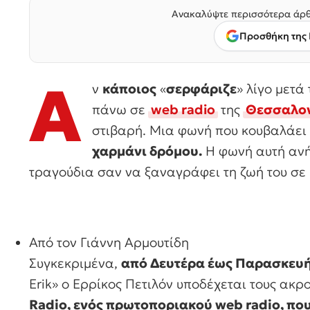
Ανακαλύψτε περισσότερα άρθ
Προσθήκη της 
Α
ν
κάποιος
«
σερφάριζε
» λίγο μετά 
πάνω σε
web radio
της
Θεσσαλον
στιβαρή. Μια φωνή που κουβαλάει
χαρμάνι δρόμου.
Η φωνή αυτή ανή
τραγούδια σαν να ξαναγράφει τη ζωή του σε p
Από τον Γιάννη Αρμουτίδη
Συγκεκριμένα,
από Δευτέρα έως Παρασκευή, 
Erik» ο Ερρίκος Πετιλόν υποδέχεται τους ακρ
Radio, ενός πρωτοποριακού web radio, που