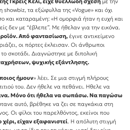
της Γκρέις Κέλι, είχε θυελλώδη σχέση
με την
η showbiz, τα εξώφυλλα της «Vogue» και όχι
σο και καταραμένη: «Η ομορφιά ήταν η ευχή και
είς δεν με “έβλεπε”. Με ήθελαν για την εικόνα.
προϊόν. Από φαντασίωση,
έγινε αντικείμενο
ριάζει, οι πόρτες έκλεισαν. Οι άνθρωποι
 το σκοτάδι. Διαγνώστηκε με διπολική
αχρήσεων, ψυχικής εξάντλησης.
 ποιος ήμουν
» λέει. Σε μια στιγμή πλήρους
ιτιού του. Δεν ήθελε να πεθάνει. Ηθελε να
κανα. Μόνο ότι ήθελα να σωπάσω. Να παγώσω
φτανε αυτό, βρέθηκε να ζει σε παγκάκια στη
ς. Οι φίλοι του παρελθόντος, εκείνοι που
 χέρι, είχαν εξαφανιστεί
. Η απόλυτη στιγμή