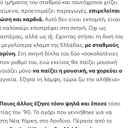
ύ τμήματος του σταθμού και ταυτόχρονα χτίζει
 κείμενα, προετοιμάζει παραγωγές,
επιμελείται
νώση και καρδιά.
Αυτό δεν είναι εκπομπή, είναι
ο καλοκαίρι επιστρέφει στη σκηνή. Οχι ως
 αστέρας, αλλά ως dj. Εχοντας στήσει τη δική του
α μεγαλύτερα κλαμπ της Ελλάδας,
με σταθμούς
ορίνη.
Στη σκηνή δίπλα του δύο «σοκολατένιες
τον ρυθμό του, ενώ εκείνος θα παίζει μουσική
 νοιάζει μόνο
να παίζει η μουσική, να χορεύει ο
 λαγνεία. Εζησα τη λάμψη, τώρα ζω την αλήθεια»
 Ποιος άλλος έζησε τόσο ψηλά και έπεσε
τόσο
ίας του ’90. Το αγόρι που γεννήθηκε για να
 στη Νέα Υόρκη, στο Λονδίνο. Πέρασε από το