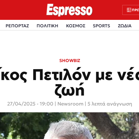
ΠΡΩ
ΡΕΠΟΡΤΑΖ
ΠΟΛΙΤΙΚΗ
ΚΟΣΜΟΣ
SPORTS
ΖΩΔΙΑ
SHOWBIZ
κος Πετιλόν με νέ
ζωή
27/04/2025 - 19:00
|
Newsroom
| 5 λεπτά ανάγνωση