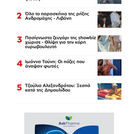
2
Όλο το παρασκήνιο της ρήξης
Ανδρομάχης - Λιβάνη
3
Πασίγνωστο ζευγάρι της showbiz
χώρισε - Θλίψη για την κόρη
ευρωβουλευτή
4
Ιωάννα Τούνη: Οι πόζες που
άναψαν φωτιές
5
Τζούλια Αλεξανδράτου: Ξεσπά
κατά της Δημουλίδου