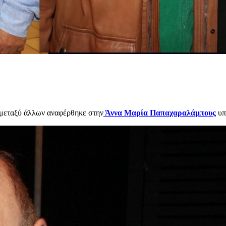
 μεταξύ άλλων αναφέρθηκε στην
Άννα Μαρία Παπαχαραλάμπους
υπ