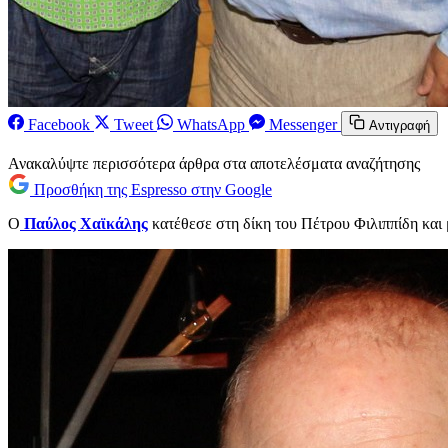
Facebook
Tweet
WhatsApp
Messenger
Αντιγραφή
Ανακαλύψτε περισσότερα άρθρα στα αποτελέσματα αναζήτησης
Προσθήκη της Espresso στην Google
Ο
Παύλος Χαϊκάλης
κατέθεσε στη δίκη του Πέτρου Φιλιππίδη και