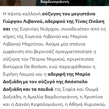
Βαρδινογιάννη
Η πάντα καλλονή
σύζυγος του μεγιστάνα
Γιώργου Λιβανού, αδερφού της Τίνας Ωνάση
και
της Ευγενίας Νιάρχου, συνοδευόταν από τις
κόρες της Ευγενία Λιβανού και Μαρίνα
Λιβανού Μαρτίνου. Ακόμα μία σπάνια
εμφάνιση στο βερνισάζ πραγματοποίησε η
σύζυγος του Πέτρου Νομικού, πριγκίπισσα
Βικτώρια De Borbon, ενώ παρευρέθηκαν η
Ειρήνη Λαιμού και η
αδερφή της Μαρία
Δοξιάδη με τον σύζυγό της Απόστολο
Δοξιάδη και τα παιδιά
της Σοφία και Θωμά
Δοξιάδη, η Αμαλία Βαρδινογιάννη, η Χριστίνα
και η Δανάη Κεφαλογιάννη, η Αθηνά Κυριακού,