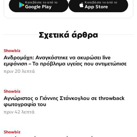
Κατεβάστε το από το
Κατεβάστε το από το
Google Play
App Store
Σχετικά άρθρα
Showbiz
Ανδρομάχη: Αναγκάστηκε να ακυρώσει live
εμφάνιση – Το πρόβλημα υγείας που αντιμετώπισε
πριν 20 λεπτά
Showbiz
Αγνώριστος ο Γιάννης Στάνκογλου σε throwback
φωτογραφία του
πριν 42 λεπτά
Showbiz