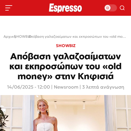
Αρχική
SHOWBIZ
›
›
Απόβαση γαλαζοαίματων και εκπροσώπων του «old money» στην Κηφισιά
SHOWBIZ
Απόβαση γαλαζοαίματων
και εκπροσώπων του «old
money» στην Κηφισιά
14/06/2025 - 12:00
|
Newsroom
| 3 λεπτά ανάγνωση