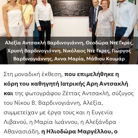
Αλεξία Αντσακλή Βαρδινογιάννη, Θεοδώρα Ντε Γκρες,
Χρυσή Βαρδινογιάννη, Νικόλαος Ντε Γκρες, Γιώργος
Βαρδινογιάννης, Αννα Μαρία, Μάθιου Κουμάρ
Στη μοναδική έκθεση,
που επιμελήθηκε η
κόρη του καθηγητή Ιατρικής Αρη Αντσακλή
και
της φωτογράφου Ζέττας Αντσακλή, σύζυγος
του Νίκου Β. Βαρδινογιάννη, Αλεξία,
συμμετείχαν με έργα τους και η Ευγενία
Λιβανού, η Μαρία Ιωάννου, η Αλεξάνδρα
Αθανασιάδη,
η Ηλιοδώρα Μαργέλλου, ο