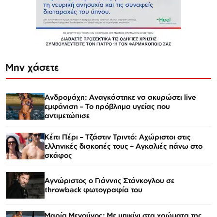
Μην χάσετε
Ανδρομάχη: Αναγκάστηκε να ακυρώσει live
εμφάνιση – Το πρόβλημα υγείας που
αντιμετώπισε
Κέιτι Πέρι – Τζάστιν Τριντό: Αχώριστοι στις
ελληνικές διακοπές τους – Αγκαλιές πάνω στο
σκάφος
Αγνώριστος ο Γιάννης Στάνκογλου σε
throwback φωτογραφία του
Μαρία Μενούνος: Με μπικίνι στα χρώματα της