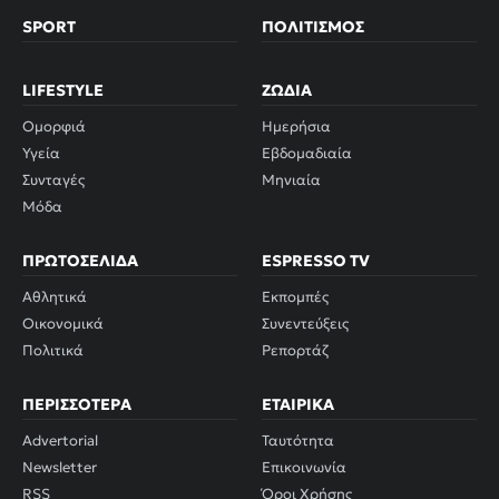
SPORT
ΠΟΛΙΤΙΣΜΌΣ
LIFESTYLE
ΖΏΔΙΑ
Ομορφιά
Ημερήσια
Υγεία
Εβδομαδιαία
Συνταγές
Μηνιαία
Μόδα
ΠΡΩΤΟΣΈΛΙΔΑ
ESPRESSO TV
Αθλητικά
Εκπομπές
Οικονομικά
Συνεντεύξεις
Πολιτικά
Ρεπορτάζ
ΠΕΡΙΣΣΌΤΕΡΑ
ΕΤΑΙΡΙΚΆ
Advertorial
Ταυτότητα
Newsletter
Επικοινωνία
RSS
Όροι Χρήσης