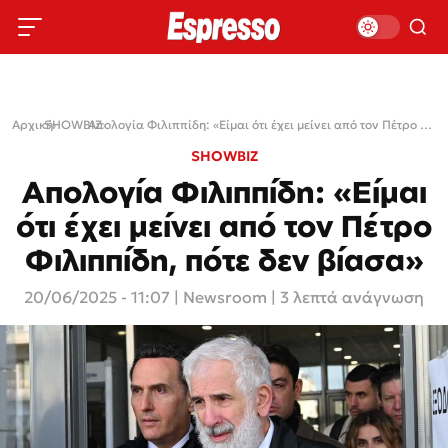
Αρχική
SHOWBIZ
›
›
Απολογία Φιλιππίδη: «Είμαι ότι έχει μείνει από τον Πέτρο Φιλιππίδη, πότε δεν βίασα»
SHOWBIZ
Απολογία Φιλιππίδη: «Είμαι
ότι έχει μείνει από τον Πέτρο
Φιλιππίδη, πότε δεν βίασα»
20/06/2025 - 11:07
|
Newsroom
| 3 λεπτά ανάγνωση