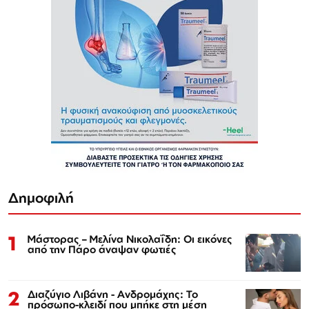
Δημοφιλή
1
Μάστορας – Μελίνα Νικολαΐδη: Οι εικόνες
από την Πάρο άναψαν φωτιές
2
Διαζύγιο Λιβάνη - Ανδρομάχης: Το
πρόσωπο-κλειδί που μπήκε στη μέση