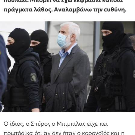
πράγματα λάθος. Αναλαμβάνω την ευθύνη.
Ο ίδιος, ο Σπύρος ο Μπιμπίλας είχε πει
πρωτόδικα ότι αν δεν ήταν ο κορονοϊός και η