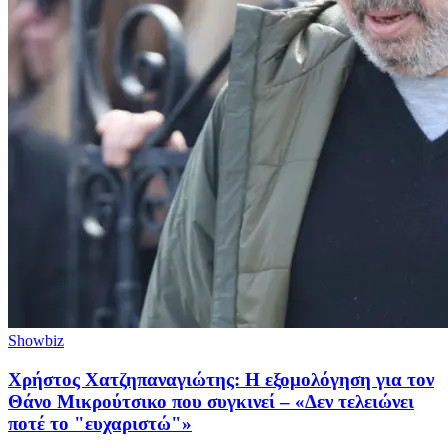
Showbiz
Χρήστος Χατζηπαναγιώτης: Η εξομολόγηση για τον
Θάνο Μικρούτσικο που συγκινεί – «Δεν τελειώνει
ποτέ το "ευχαριστώ"»