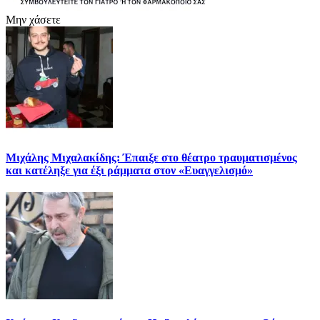
Μην χάσετε
Μιχάλης Μιχαλακίδης: Έπαιξε στο θέατρο τραυματισμένος
και κατέληξε για έξι ράμματα στον «Ευαγγελισμό»