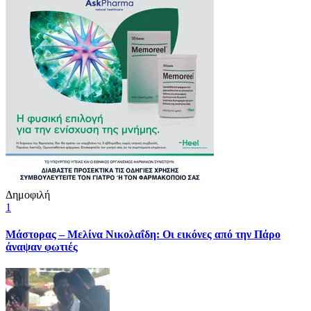
Δημοφιλή
1
Μάστορας – Μελίνα Νικολαΐδη: Οι εικόνες από την Πάρο
άναψαν φωτιές