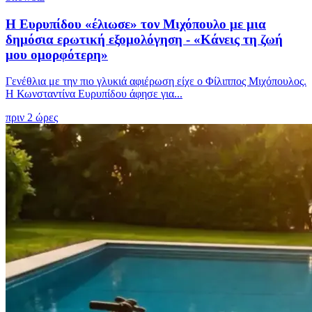
Η Ευρυπίδου «έλιωσε» τον Μιχόπουλο με μια
δημόσια ερωτική εξομολόγηση - «Κάνεις τη ζωή
μου ομορφότερη»
Γενέθλια με την πιο γλυκιά αφιέρωση είχε ο Φίλιππος Μιχόπουλος.
Η Κωνσταντίνα Ευρυπίδου άφησε για...
πριν 2 ώρες