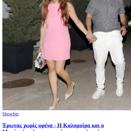
Showbiz
Έρωτας χωρίς φρένα - Η Καλομοίρα και ο