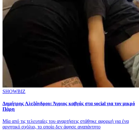
SHOWBIZ
Δημήτρης Αλεξάνδρου: Άγριος καβγάς στα social για τον μικρό
Πάρη
Mία από τις τελευταίες του αναρτήσεις στάθηκε αφορμή για ένα
αρνητικό σχόλιο, το οποίο δεν άφησε αναπάντητο