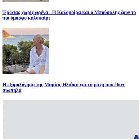
Έρωτας χωρίς φρένα - Η Καλομοίρα και ο Μπούσαλης ζουν το
πιο όμορφο καλοκαίρι
Η εξομολόγηση της Μαρίας Ηλιάκη για τη μάχη που έδινε
σιωπηλά