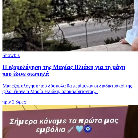
Showbiz
Η εξομολόγηση της Μαρίας Ηλιάκη για τη μάχη
που έδινε σιωπηλά
Μια εξομολόγηση που δύσκολα θα περίμεναν οι διαδικτυακοί της
φίλοι έκανε η Μαρία Ηλιάκη, αποκαλύπτοντας...
πριν 2 ώρες