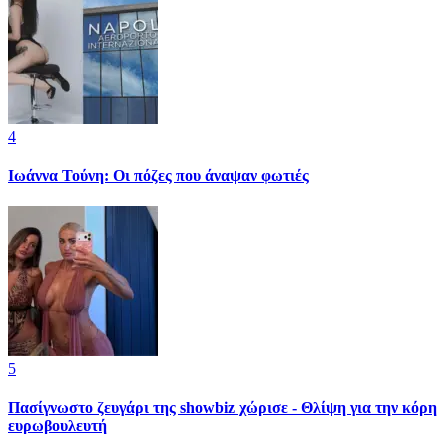
4
Ιωάννα Τούνη: Οι πόζες που άναψαν φωτιές
5
Πασίγνωστο ζευγάρι της showbiz χώρισε - Θλίψη για την κόρη
ευρωβουλευτή