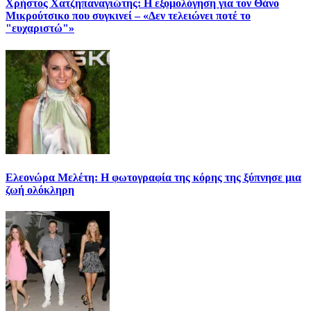
Χρήστος Χατζηπαναγιώτης: Η εξομολόγηση για τον Θάνο
Μικρούτσικο που συγκινεί – «Δεν τελειώνει ποτέ το
"ευχαριστώ"»
Ελεονώρα Μελέτη: Η φωτογραφία της κόρης της ξύπνησε μια
ζωή ολόκληρη