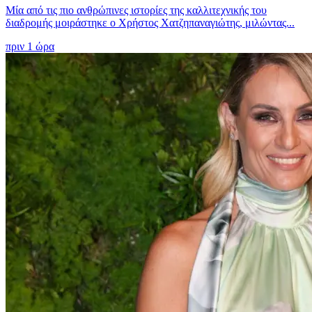
Μία από τις πιο ανθρώπινες ιστορίες της καλλιτεχνικής του
διαδρομής μοιράστηκε ο Χρήστος Χατζηπαναγιώτης, μιλώντας...
πριν 1 ώρα