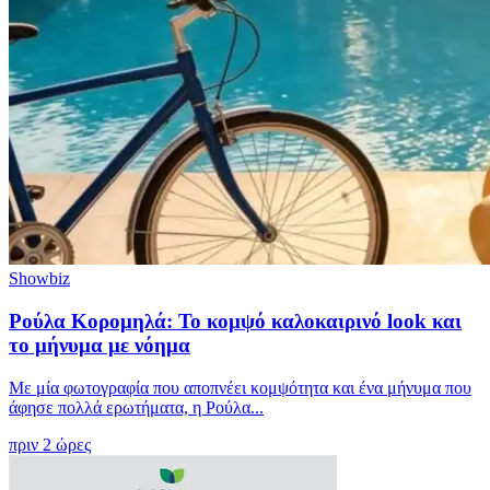
Showbiz
Ρούλα Κορομηλά: Το κομψό καλοκαιρινό look και
το μήνυμα με νόημα
Με μία φωτογραφία που αποπνέει κομψότητα και ένα μήνυμα που
άφησε πολλά ερωτήματα, η Ρούλα...
πριν 2 ώρες