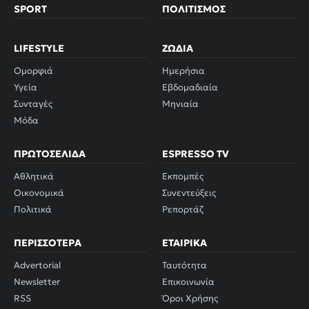
SPORT
ΠΟΛΙΤΙΣΜΌΣ
LIFESTYLE
ΖΏΔΙΑ
Ομορφιά
Ημερήσια
Υγεία
Εβδομαδιαία
Συνταγές
Μηνιαία
Μόδα
ΠΡΩΤΟΣΈΛΙΔΑ
ESPRESSO TV
Αθλητικά
Εκπομπές
Οικονομικά
Συνεντεύξεις
Πολιτικά
Ρεπορτάζ
ΠΕΡΙΣΣΌΤΕΡΑ
ΕΤΑΙΡΙΚΆ
Advertorial
Ταυτότητα
Newsletter
Επικοινωνία
RSS
Όροι Χρήσης