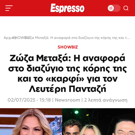
Αρχική
SHOWBIZ
›
›
Ζώζα Μεταξά: Η αναφορά στο διαζύγιο της κόρης της και το «καρφί» για τον Λευτέρη Πανταζή
SHOWBIZ
Ζώζα Μεταξά: Η αναφορά
στο διαζύγιο της κόρης της
και το «καρφί» για τον
Λευτέρη Πανταζή
02/07/2025 - 15:18
|
Newsroom
| 2 λεπτά ανάγνωση