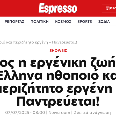
ΠΡΩ
ΡΕΠΟΡΤΑΖ
ΠΟΛΙΤΙΚΗ
ΚΟΣΜΟΣ
SPORTS
ΖΩΔΙΑ
οιό και περιζήτητο εργένη – Παντρεύεται!
SHOWBIZ
ος η εργένικη ζωή
Έλληνα ηθοποιό κα
περιζήτητο εργένη 
Παντρεύεται!
07/07/2025 - 08:00
|
Newsroom
| 2 λεπτά ανάγνωση