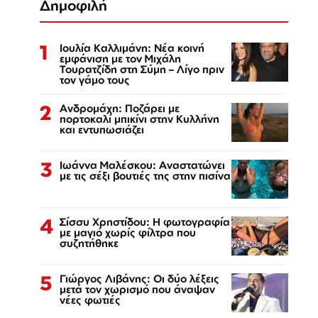
Δημοφιλή
1
Ιουλία Καλλιμάνη: Νέα κοινή
εμφάνιση με τον Μιχάλη
Τουρατζίδη στη Σύμη – Λίγο πριν
τον γάμο τους
2
Ανδρομάχη: Ποζάρει με
πορτοκαλί μπικίνι στην Κυλλήνη
και εντυπωσιάζει
3
Ιωάννα Μαλέσκου: Αναστατώνει
με τις σέξι βουτιές της στην πισίνα
4
Σίσσυ Χρηστίδου: Η φωτογραφία
με μαγιό χωρίς φίλτρα που
συζητήθηκε
5
Γιώργος Λιβάνης: Οι δύο λέξεις
μετά τον χωρισμό που άναψαν
νέες φωτιές