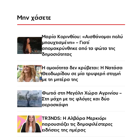
Μην χάσετε
Μαρία Κορινθίου: «Αισθάνομαι πολύ
μπουχτισμένη» – Γιατί
απομακρύνθηκε από τα φώτα της
δημοσιότητας
Η ομοιότητα δεν κρύβεται: Η Νατάσα
Θεοδωρίδου σε μία τρυφερή στιγμή
με τη μητέρα της
Φωτιά στη Μεγάλη Χώρα Αγρινίου –
Στη μάχη με τις φλόγες και δύο
αεροσκάφη
TR3NDS: Η Αλβάρα Μερκιόρι
παρουσιάζει τις δημοφιλέστερες
ειδήσεις της ημέρας