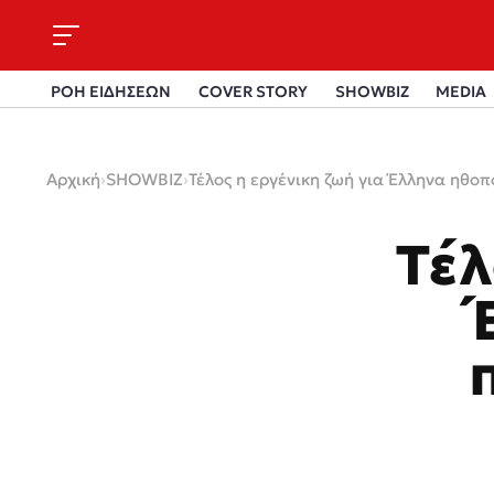
ΡΟΗ ΕΙΔΗΣΕΩΝ
COVER STORY
SHOWBIZ
MEDIA
Αρχική
›
SHOWBIZ
›
Τέλος η εργένικη ζωή για Έλληνα ηθοπ
Τέλ