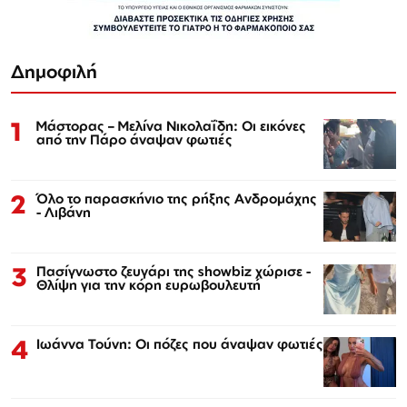
Δημοφιλή
1
Μάστορας – Μελίνα Νικολαΐδη: Οι εικόνες
από την Πάρο άναψαν φωτιές
2
Όλο το παρασκήνιο της ρήξης Ανδρομάχης
- Λιβάνη
3
Πασίγνωστο ζευγάρι της showbiz χώρισε -
Θλίψη για την κόρη ευρωβουλευτή
4
Ιωάννα Τούνη: Οι πόζες που άναψαν φωτιές