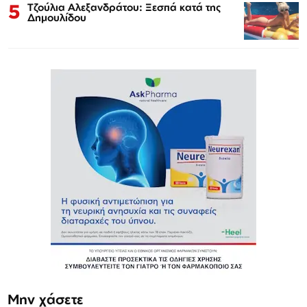
5
Τζούλια Αλεξανδράτου: Ξεσπά κατά της
Δημουλίδου
Μην χάσετε