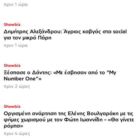
πριν 1 ώρα
Showbiz
Δημήτρης Αλεξάνδρου: Άγριος καβγάς στα social
για τον μικρό Πάρη
πριν 1 ώρα
Showbiz
Ξέσπασε ο Δάντης: «Με έσβησαν από το "My
Number One"»
πριν 2 ώρες
Showbiz
Οργισμένη ανάρτηση της Ελένης Βουλγαράκη με τις
φήμες χωρισμού με τον Φώτη Ιωαννίδη – «Θα γίνετε
ρόμπα»
πριν 4 ώρες