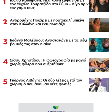
1
Ιουλία Καλλιμάνη: Νέα κοινή εμφάνιση με
τον Μιχάλη Τουρατζίδη στη Σύμη – Λίγο πριν
τον γάμο τους
2
Ανδρομάχη: Ποζάρει με πορτοκαλί μπικίνι
στην Κυλλήνη και εντυπωσιάζει
3
Ιωάννα Μαλέσκου: Αναστατώνει με τις σέξι
βουτιές της στην πισίνα
4
Σίσσυ Χρηστίδου: Η φωτογραφία με μαγιό
χωρίς φίλτρα που συζητήθηκε
5
Γιώργος Λιβάνης: Οι δύο λέξεις μετά τον
χωρισμό που άναψαν νέες φωτιές