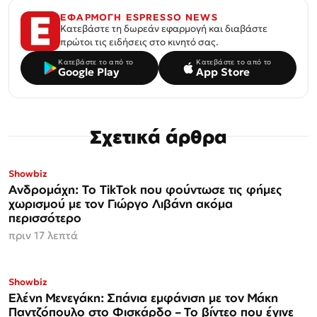
ΕΦΑΡΜΟΓΗ ESPRESSO NEWS
Κατεβάστε τη δωρεάν εφαρμογή και διαβάστε
πρώτοι τις ειδήσεις στο κινητό σας.
Κατεβάστε το από το
Κατεβάστε το από το
Google Play
App Store
Σχετικά άρθρα
Showbiz
Ανδρομάχη: Το TikTok που φούντωσε τις φήμες
χωρισμού με τον Γιώργο Λιβάνη ακόμα
περισσότερο
πριν 17 λεπτά
Showbiz
Ελένη Μενεγάκη: Σπάνια εμφάνιση με τον Μάκη
Παντζόπουλο στο Φισκάρδο – Το βίντεο που έγινε