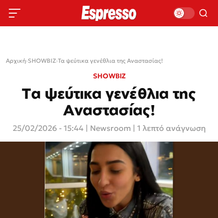
Αρχική
›
SHOWBIZ
›
Τα ψεύτικα γενέθλια της Αναστασίας!
SHOWBIZ
Τα ψεύτικα γενέθλια της
Αναστασίας!
25/02/2026 - 15:44
|
Newsroom
| 1 λεπτό ανάγνωση