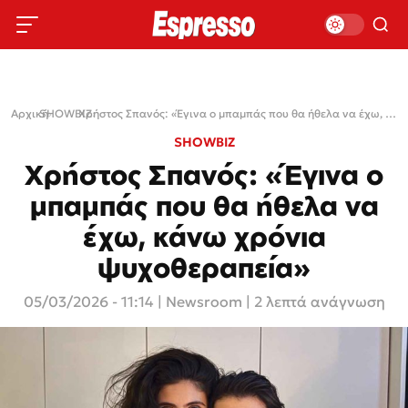
Αρχική
SHOWBIZ
›
›
Χρήστος Σπανός: «Έγινα ο μπαμπάς που θα ήθελα να έχω, κάνω χρόνια ψυχοθεραπεία»
SHOWBIZ
Χρήστος Σπανός: «Έγινα ο
μπαμπάς που θα ήθελα να
έχω, κάνω χρόνια
ψυχοθεραπεία»
05/03/2026 - 11:14
|
Newsroom
| 2 λεπτά ανάγνωση