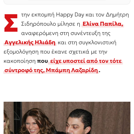
Σ
την εκπομπή Happy Day και τον Δημήτρη
Σιδηρόπουλο μίλησε η
Ελίνα Παπίλα,
αναφερόμενη στη συνέντευξη της
Αγγελικής Ηλιάδη
και στη συγκλονιστική
εξομολόγηση που έκανε σχετικά με την
κακοποίηση
που
είχε υποστεί από τον τότε
σύντροφό της, Μπάμπη Λαζαρίδη
.