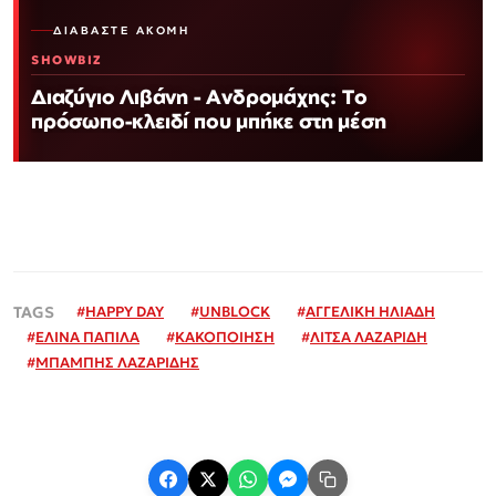
ΔΙΑΒΆΣΤΕ ΑΚΌΜΗ
SHOWBIZ
Διαζύγιο Λιβάνη - Ανδρομάχης: Το
πρόσωπο-κλειδί που μπήκε στη μέση
#
HAPPY DAY
#
UNBLOCK
#
ΑΓΓΕΛΙΚΗ ΗΛΙΑΔΗ
#
ΕΛΙΝΑ ΠΑΠΙΛΑ
#
ΚΑΚΟΠΟΙΗΣΗ
#
ΛΙΤΣΑ ΛΑΖΑΡΙΔΗ
#
ΜΠΑΜΠΗΣ ΛΑΖΑΡΙΔΗΣ