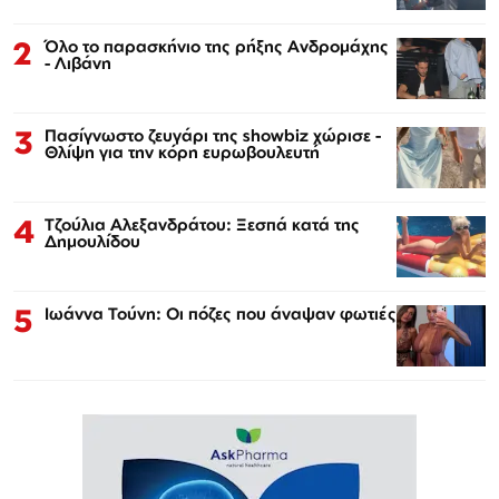
2
Όλο το παρασκήνιο της ρήξης Ανδρομάχης
- Λιβάνη
3
Πασίγνωστο ζευγάρι της showbiz χώρισε -
Θλίψη για την κόρη ευρωβουλευτή
4
Τζούλια Αλεξανδράτου: Ξεσπά κατά της
Δημουλίδου
5
Ιωάννα Τούνη: Οι πόζες που άναψαν φωτιές