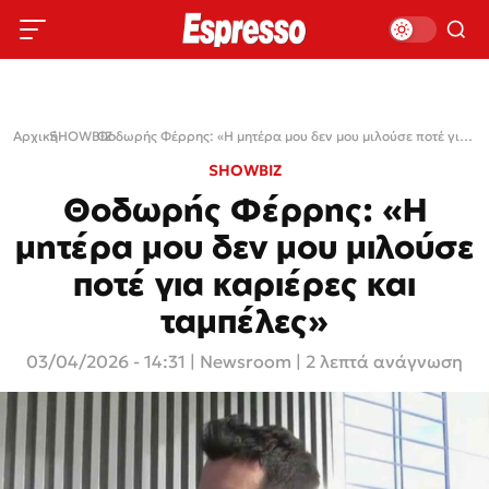
Αρχική
SHOWBIZ
›
›
Θοδωρής Φέρρης: «Η μητέρα μου δεν μου μιλούσε ποτέ για καριέρες και ταμπέλες»
SHOWBIZ
Θοδωρής Φέρρης: «Η
μητέρα μου δεν μου μιλούσε
ποτέ για καριέρες και
ταμπέλες»
03/04/2026 - 14:31
|
Newsroom
| 2 λεπτά ανάγνωση