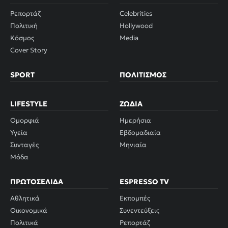
Ρεπορτάζ
Celebrities
Πολιτική
Hollywood
Κόσμος
Media
Cover Story
SPORT
ΠΟΛΙΤΙΣΜΌΣ
LIFESTYLE
ΖΏΔΙΑ
Ομορφιά
Ημερήσια
Υγεία
Εβδομαδιαία
Συνταγές
Μηνιαία
Μόδα
ΠΡΩΤΟΣΈΛΙΔΑ
ESPRESSO TV
Αθλητικά
Εκπομπές
Οικονομικά
Συνεντεύξεις
Πολιτικά
Ρεπορτάζ