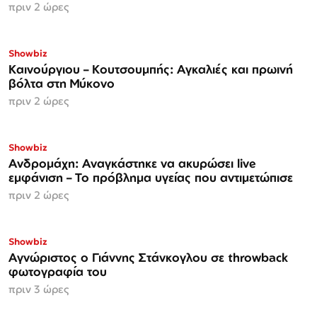
πριν 2 ώρες
Showbiz
Καινούργιου – Κουτσουμπής: Αγκαλιές και πρωινή
βόλτα στη Μύκονο
πριν 2 ώρες
Showbiz
Ανδρομάχη: Αναγκάστηκε να ακυρώσει live
εμφάνιση – Το πρόβλημα υγείας που αντιμετώπισε
πριν 2 ώρες
Showbiz
Αγνώριστος ο Γιάννης Στάνκογλου σε throwback
φωτογραφία του
πριν 3 ώρες