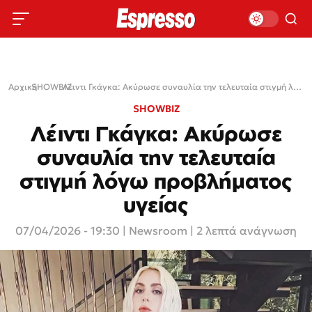
Αρχική
SHOWBIZ
›
›
Λέιντι Γκάγκα: Ακύρωσε συναυλία την τελευταία στιγμή λόγω προβλήματος υγείας
SHOWBIZ
Λέιντι Γκάγκα: Ακύρωσε
συναυλία την τελευταία
στιγμή λόγω προβλήματος
υγείας
07/04/2026 - 19:30
|
Newsroom
| 2 λεπτά ανάγνωση