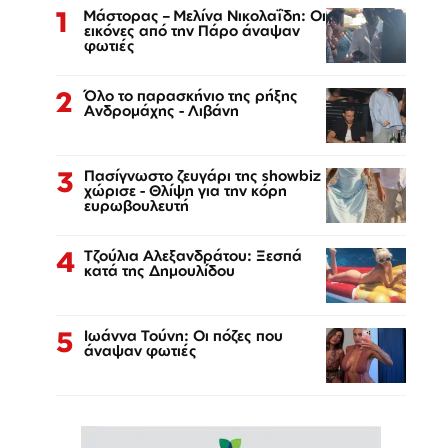
1
Μάστορας – Μελίνα Νικολαΐδη: Οι
εικόνες από την Πάρο άναψαν
φωτιές
2
Όλο το παρασκήνιο της ρήξης
Ανδρομάχης - Λιβάνη
3
Πασίγνωστο ζευγάρι της showbiz
χώρισε - Θλίψη για την κόρη
ευρωβουλευτή
4
Τζούλια Αλεξανδράτου: Ξεσπά
κατά της Δημουλίδου
5
Ιωάννα Τούνη: Οι πόζες που
άναψαν φωτιές