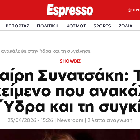
ΠΡΩ
ΡΕΠΟΡΤΑΖ
ΠΟΛΙΤΙΚΗ
ΚΟΣΜΟΣ
SPORTS
ΖΩΔΙΑ
 ανακάλυψε στην Ύδρα και τη συγκίνησε
SHOWBIZ
αίρη Συνατσάκη: 
κείμενο που ανακ
 Ύδρα και τη συγκ
23/04/2026 - 15:26
|
Newsroom
| 2 λεπτά ανάγνωση