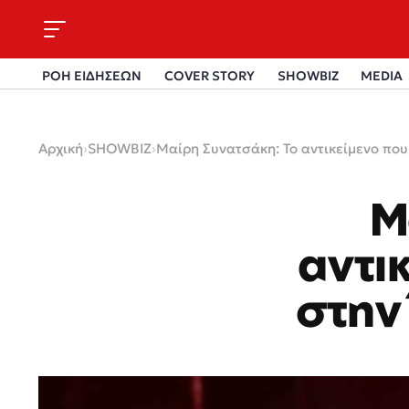
ΡΟΗ ΕΙΔΗΣΕΩΝ
COVER STORY
SHOWBIZ
MEDIA
Αρχική
›
SHOWBIZ
›
Μαίρη Συνατσάκη: Το αντικείμενο που
Μ
αντι
στην