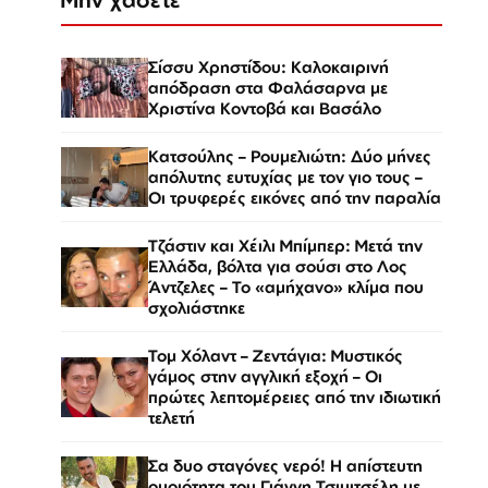
Σίσσυ Χρηστίδου: Καλοκαιρινή
απόδραση στα Φαλάσαρνα με
Χριστίνα Κοντοβά και Βασάλο
Κατσούλης – Ρουμελιώτη: Δύο μήνες
απόλυτης ευτυχίας με τον γιο τους –
Οι τρυφερές εικόνες από την παραλία
Τζάστιν και Χέιλι Μπίμπερ: Μετά την
Ελλάδα, βόλτα για σούσι στο Λος
Άντζελες – Το «αμήχανο» κλίμα που
σχολιάστηκε
Τομ Χόλαντ – Ζεντάγια: Μυστικός
γάμος στην αγγλική εξοχή – Οι
πρώτες λεπτομέρειες από την ιδιωτική
τελετή
Σα δυο σταγόνες νερό! Η απίστευτη
ομοιότητα του Γιάννη Τσιμιτσέλη με