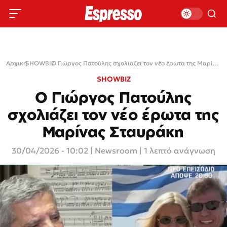
Αρχική
SHOWBIZ
›
›
Ο Γιώργος Πατούλης σχολιάζει τον νέο έρωτα της Μαρίνας Σταυράκη
SHOWBIZ
Ο Γιώργος Πατούλης
σχολιάζει τον νέο έρωτα της
Μαρίνας Σταυράκη
30/04/2026 - 10:02
|
Newsroom
| 1 λεπτό ανάγνωση