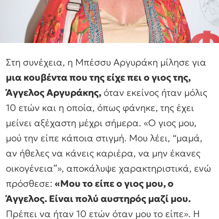
Στη συνέχεια, η Μπέσσυ Αργυράκη μίλησε για
μια κουβέντα που της είχε πει ο γιος της,
Άγγελος Αργυράκης,
όταν εκείνος ήταν μόλις
10 ετών και η οποία, όπως φάνηκε, της έχει
μείνει αξέχαστη μέχρι σήμερα. «Ο γιος μου,
μού την είπε κάποια στιγμή. Μου λέει, “μαμά,
αν ήθελες να κάνεις καριέρα, να μην έκανες
οικογένεια”», αποκάλυψε χαρακτηριστικά, ενώ
πρόσθεσε:
«Μου το είπε ο γιος μου, ο
Άγγελος. Είναι πολύ αυστηρός μαζί μου.
Πρέπει να ήταν 10 ετών όταν μου το είπε». Η