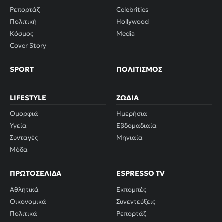
Ρεπορτάζ
Celebrities
Πολιτική
Hollywood
Κόσμος
Media
Cover Story
SPORT
ΠΟΛΙΤΙΣΜΌΣ
LIFESTYLE
ΖΏΔΙΑ
Ομορφιά
Ημερήσια
Υγεία
Εβδομαδιαία
Συνταγές
Μηνιαία
Μόδα
ΠΡΩΤΟΣΈΛΙΔΑ
ESPRESSO TV
Αθλητικά
Εκπομπές
Οικονομικά
Συνεντεύξεις
Πολιτικά
Ρεπορτάζ