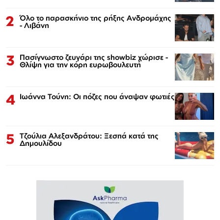
2
Όλο το παρασκήνιο της ρήξης Ανδρομάχης
- Λιβάνη
3
Πασίγνωστο ζευγάρι της showbiz χώρισε -
Θλίψη για την κόρη ευρωβουλευτή
4
Ιωάννα Τούνη: Οι πόζες που άναψαν φωτιές
5
Τζούλια Αλεξανδράτου: Ξεσπά κατά της
Δημουλίδου