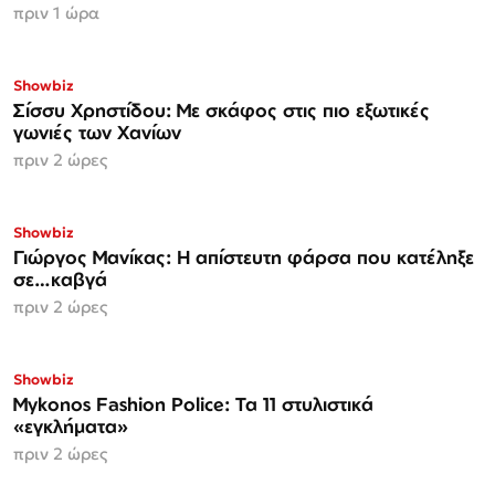
πριν 1 ώρα
Showbiz
Σίσσυ Χρηστίδου: Με σκάφος στις πιο εξωτικές
γωνιές των Χανίων
πριν 2 ώρες
Showbiz
Γιώργος Μανίκας: Η απίστευτη φάρσα που κατέληξε
σε…καβγά
πριν 2 ώρες
Showbiz
Mykonos Fashion Police: Τα 11 στυλιστικά
«εγκλήματα»
πριν 2 ώρες