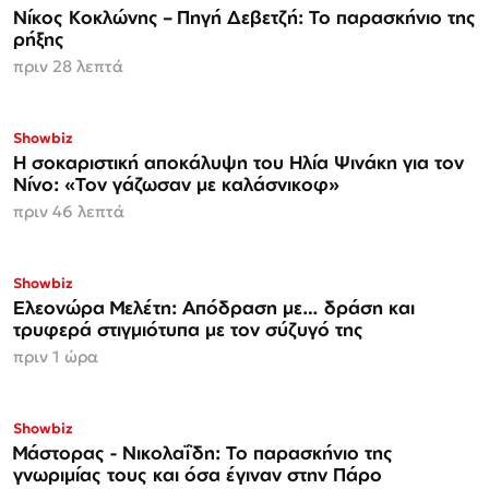
Νίκος Κοκλώνης – Πηγή Δεβετζή: Το παρασκήνιο της
ρήξης
πριν 28 λεπτά
Showbiz
Η σοκαριστική αποκάλυψη του Ηλία Ψινάκη για τον
Νίνο: «Τον γάζωσαν με καλάσνικοφ»
πριν 46 λεπτά
Showbiz
Ελεονώρα Μελέτη: Απόδραση με… δράση και
τρυφερά στιγμιότυπα με τον σύζυγό της
πριν 1 ώρα
Showbiz
Μάστορας - Νικολαΐδη: Το παρασκήνιο της
γνωριμίας τους και όσα έγιναν στην Πάρο