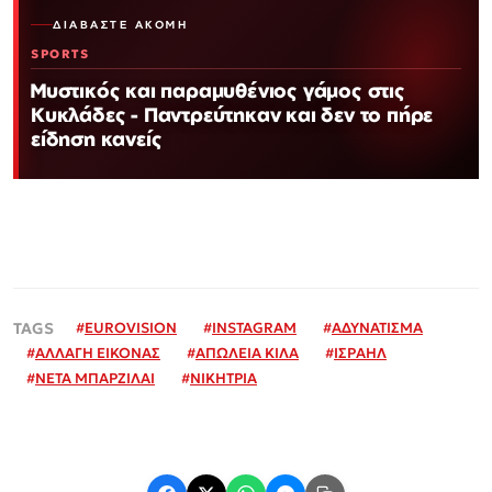
ΔΙΑΒΆΣΤΕ ΑΚΌΜΗ
SPORTS
Μυστικός και παραμυθένιος γάμος στις
Κυκλάδες - Παντρεύτηκαν και δεν το πήρε
είδηση κανείς
#
EUROVISION
#
INSTAGRAM
#
ΑΔΥΝΑΤΙΣΜΑ
#
ΑΛΛΑΓΗ ΕΙΚΟΝΑΣ
#
ΑΠΩΛΕΙΑ ΚΙΛΑ
#
ΙΣΡΑΗΛ
#
ΝΕΤΑ ΜΠΑΡΖΙΛΑΙ
#
ΝΙΚΗΤΡΙΑ