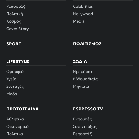
Ρεπορτάζ
Celebrities
Πολιτική
Hollywood
Κόσμος
Media
Cover Story
SPORT
ΠΟΛΙΤΙΣΜΌΣ
LIFESTYLE
ΖΏΔΙΑ
Ομορφιά
Ημερήσια
Υγεία
Εβδομαδιαία
Συνταγές
Μηνιαία
Μόδα
ΠΡΩΤΟΣΈΛΙΔΑ
ESPRESSO TV
Αθλητικά
Εκπομπές
Οικονομικά
Συνεντεύξεις
Πολιτικά
Ρεπορτάζ