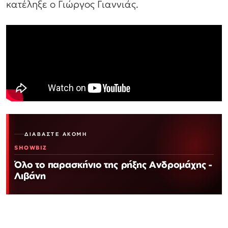
κατέληξε ο Γιώργος Γιαννιάς.
ΔΙΑΒΆΣΤΕ ΑΚΌΜΗ
SHOWBIZ
Όλο το παρασκήνιο της ρήξης Ανδρομάχης -
Λιβάνη