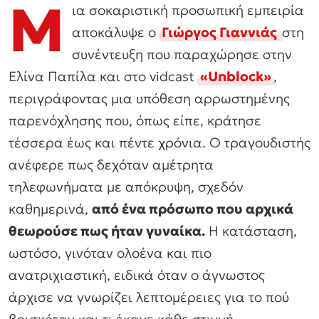
Μ
ια σοκαριστική προσωπική εμπειρία
αποκάλυψε ο
Γιώργος Γιαννιάς
στη
συνέντευξη που παραχώρησε στην
Ελίνα Παπίλα και στο vidcast
«Unblock»
,
περιγράφοντας μια υπόθεση αρρωστημένης
παρενόχλησης που, όπως είπε, κράτησε
τέσσερα έως και πέντε χρόνια. Ο τραγουδιστής
ανέφερε πως δεχόταν αμέτρητα
τηλεφωνήματα με απόκρυψη, σχεδόν
καθημερινά,
από ένα πρόσωπο που αρχικά
θεωρούσε πως ήταν γυναίκα.
Η κατάσταση,
ωστόσο, γινόταν ολοένα και πιο
ανατριχιαστική, ειδικά όταν ο άγνωστος
άρχισε να γνωρίζει λεπτομέρειες για το πού
βρισκόταν και τι έκανε κάθε στιγμή.