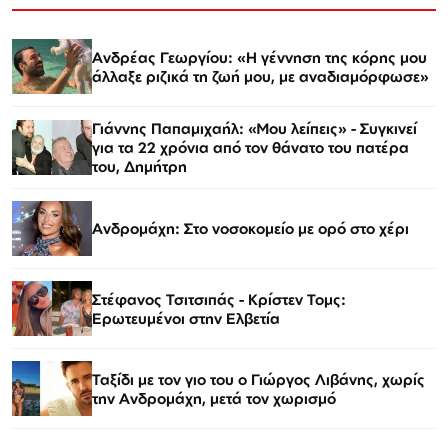
Ανδρέας Γεωργίου: «Η γέννηση της κόρης μου
άλλαξε ριζικά τη ζωή μου, με αναδιαμόρφωσε»
Γιάννης Παπαμιχαήλ: «Μου λείπεις» - Συγκινεί
για τα 22 χρόνια από τον θάνατο του πατέρα
του, Δημήτρη
Ανδρομάχη: Στο νοσοκομείο με ορό στο χέρι
Στέφανος Τσιτσιπάς - Kρίστεν Τομς:
Ερωτευμένοι στην Ελβετία
Ταξίδι με τον γιο του ο Γιώργος Λιβάνης, χωρίς
την Ανδρομάχη, μετά τον χωρισμό