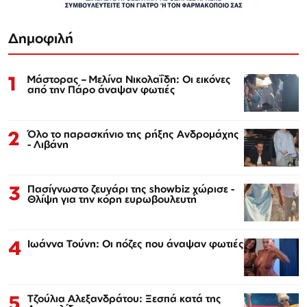
Δημοφιλή
1
Μάστορας – Μελίνα Νικολαΐδη: Οι εικόνες
από την Πάρο άναψαν φωτιές
2
Όλο το παρασκήνιο της ρήξης Ανδρομάχης
- Λιβάνη
3
Πασίγνωστο ζευγάρι της showbiz χώρισε -
Θλίψη για την κόρη ευρωβουλευτή
4
Ιωάννα Τούνη: Οι πόζες που άναψαν φωτιές
5
Τζούλια Αλεξανδράτου: Ξεσπά κατά της