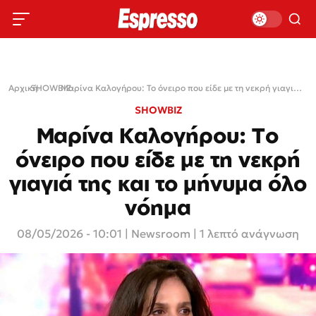
Αρχική
SHOWBIZ
›
›
Μαρίνα Καλογήρου: Το όνειρο που είδε με τη νεκρή γιαγιά της και το μήνυμα όλο νόημα
SHOWBIZ
Μαρίνα Καλογήρου: Το
όνειρο που είδε με τη νεκρή
γιαγιά της και το μήνυμα όλο
νόημα
08/05/2026 - 10:01
|
Newsroom
| 1 λεπτό ανάγνωση