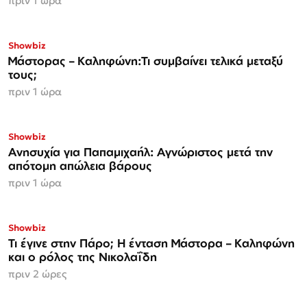
πριν 1 ώρα
Showbiz
Μάστορας – Καληφώνη:Τι συμβαίνει τελικά μεταξύ
τους;
πριν 1 ώρα
Showbiz
Ανησυχία για Παπαμιχαήλ: Αγνώριστος μετά την
απότομη απώλεια βάρους
πριν 1 ώρα
Showbiz
Τι έγινε στην Πάρο; Η ένταση Μάστορα – Καληφώνη
και ο ρόλος της Νικολαΐδη
πριν 2 ώρες