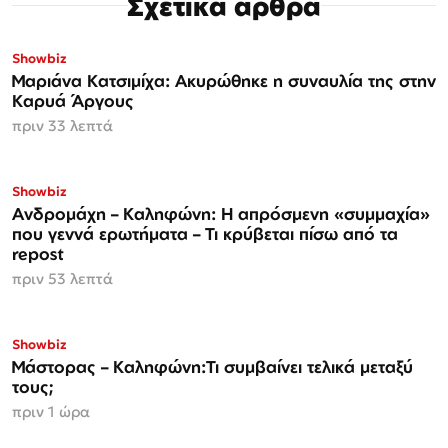
Σχετικά άρθρα
Showbiz
Μαριάνα Κατσιμίχα: Ακυρώθηκε η συναυλία της στην
Καρυά Άργους
πριν 33 λεπτά
Showbiz
Ανδρομάχη – Καληφώνη: Η απρόσμενη «συμμαχία»
που γεννά ερωτήματα – Τι κρύβεται πίσω από τα
repost
πριν 53 λεπτά
Showbiz
Μάστορας – Καληφώνη:Τι συμβαίνει τελικά μεταξύ
τους;
πριν 1 ώρα