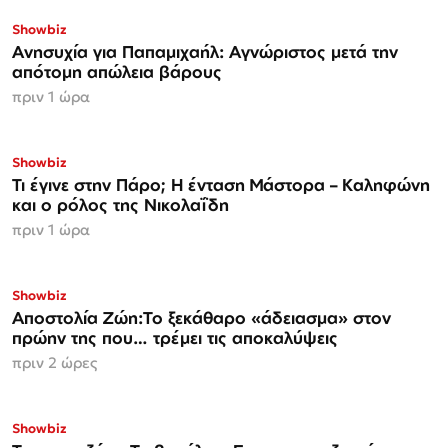
Showbiz
Ανησυχία για Παπαμιχαήλ: Αγνώριστος μετά την
απότομη απώλεια βάρους
πριν 1 ώρα
Showbiz
Τι έγινε στην Πάρο; Η ένταση Μάστορα – Καληφώνη
και ο ρόλος της Νικολαΐδη
πριν 1 ώρα
Showbiz
Αποστολία Ζώη:Το ξεκάθαρο «άδειασμα» στον
πρώην της που… τρέμει τις αποκαλύψεις
πριν 2 ώρες
Showbiz