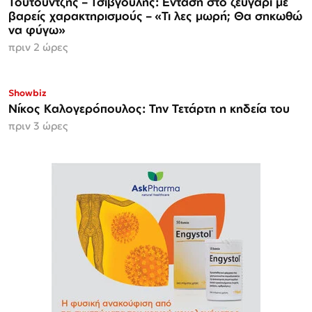
Τουτουντζής – Τσιβγούλης: Ενταση στο ζευγάρι με
βαρείς χαρακτηρισμούς – «Τι λες μωρή; Θα σηκωθώ
να φύγω»
πριν 2 ώρες
Showbiz
Νίκος Καλογερόπουλος: Την Τετάρτη η κηδεία του
πριν 3 ώρες