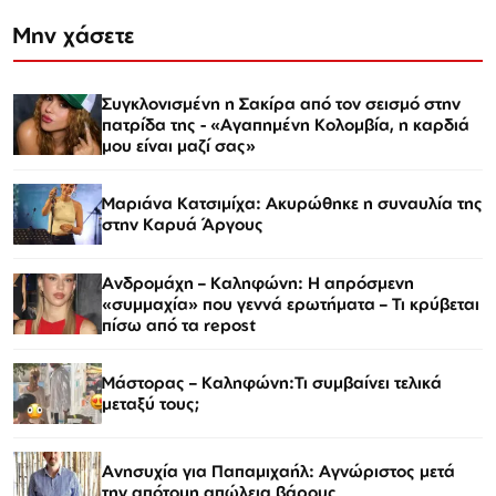
Μην χάσετε
Συγκλονισμένη η Σακίρα από τον σεισμό στην
πατρίδα της - «Αγαπημένη Κολομβία, η καρδιά
μου είναι μαζί σας»
Μαριάνα Κατσιμίχα: Ακυρώθηκε η συναυλία της
στην Καρυά Άργους
Ανδρομάχη – Καληφώνη: Η απρόσμενη
«συμμαχία» που γεννά ερωτήματα – Τι κρύβεται
πίσω από τα repost
Μάστορας – Καληφώνη:Τι συμβαίνει τελικά
μεταξύ τους;
Ανησυχία για Παπαμιχαήλ: Αγνώριστος μετά
την απότομη απώλεια βάρους