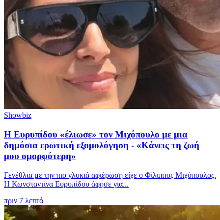
Showbiz
Η Ευρυπίδου «έλιωσε» τον Μιχόπουλο με μια
δημόσια ερωτική εξομολόγηση - «Κάνεις τη ζωή
μου ομορφότερη»
Γενέθλια με την πιο γλυκιά αφιέρωση είχε ο Φίλιππος Μιχόπουλος.
Η Κωνσταντίνα Ευρυπίδου άφησε για...
πριν 7 λεπτά