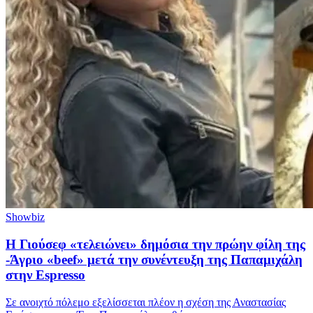
Showbiz
Η Γιούσεφ «τελειώνει» δημόσια την πρώην φίλη της
-Άγριο «beef» μετά την συνέντευξη της Παπαμιχάλη
στην Espresso
Σε ανοιχτό πόλεμο εξελίσσεται πλέον η σχέση της Αναστασίας