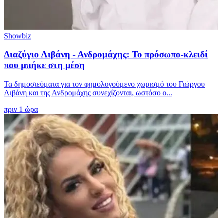
Showbiz
Διαζύγιο Λιβάνη - Ανδρομάχης: Το πρόσωπο-κλειδί
που μπήκε στη μέση
Τα δημοσιεύματα για τον φημολογούμενο χωρισμό του Γιώργου
Λιβάνη και της Ανδρομάχης συνεχίζονται, ωστόσο ο...
πριν 1 ώρα