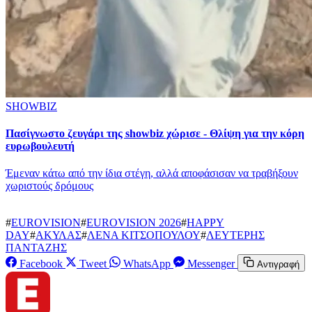
SHOWBIZ
Πασίγνωστο ζευγάρι της showbiz χώρισε - Θλίψη για την κόρη
ευρωβουλευτή
Έμεναν κάτω από την ίδια στέγη, αλλά αποφάσισαν να τραβήξουν
χωριστούς δρόμους
#
EUROVISION
#
EUROVISION 2026
#
HAPPY
DAY
#
ΑΚΥΛΑΣ
#
ΛΕΝΑ ΚΙΤΣΟΠΟΥΛΟΥ
#
ΛΕΥΤΕΡΗΣ
ΠΑΝΤΑΖΗΣ
Facebook
Tweet
WhatsApp
Messenger
Αντιγραφή