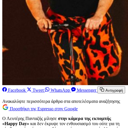
Facebook
Tweet
WhatsApp
Messenger
Αντιγραφή
Ανακαλύψτε περισσότερα άρθρα στα αποτελέσματα αναζήτησης
Προσθήκη της Espresso στην Google
Ο Λευτέρης Πανταζής μίλησε
στην κάμερα της εκπομπής
«Happy Day»
και δεν έκρυψε τον ενθουσιασμό του ούτε για τη