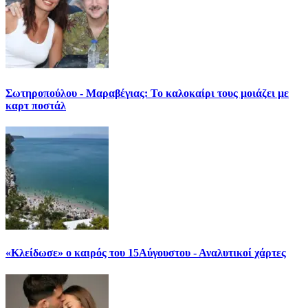
Σωτηροπούλου - Μαραβέγιας: Το καλοκαίρι τους μοιάζει με
καρτ ποστάλ
«Κλείδωσε» ο καιρός του 15Αύγουστου - Αναλυτικοί χάρτες