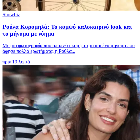
Showbiz
Ρούλα Κορομηλά: Το κομψό καλοκαιρινό look και
το μήνυμα με νόημα
Με μία φωτογραφία που αποπνέει κομψότητα και ένα μήνυμα που
άφησε πολλά ερωτήματα, η Ρούλα...
πριν 19 λεπτά