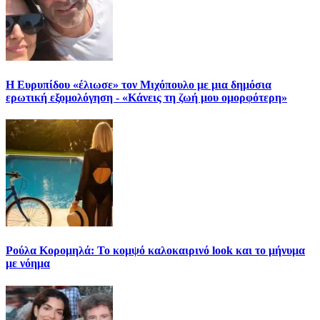
Η Ευρυπίδου «έλιωσε» τον Μιχόπουλο με μια δημόσια
ερωτική εξομολόγηση - «Κάνεις τη ζωή μου ομορφότερη»
Ρούλα Κορομηλά: Το κομψό καλοκαιρινό look και το μήνυμα
με νόημα