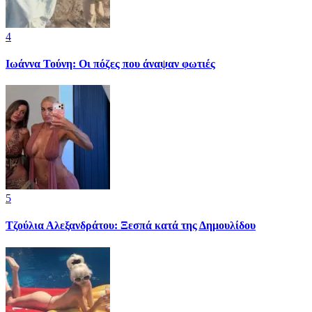
4
Ιωάννα Τούνη: Οι πόζες που άναψαν φωτιές
5
Τζούλια Αλεξανδράτου: Ξεσπά κατά της Δημουλίδου