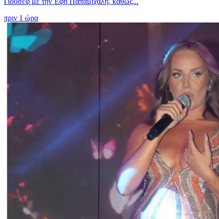
Γιούσεφ με την Έφη Παπαμιχάλη, καθώς...
πριν 1 ώρα