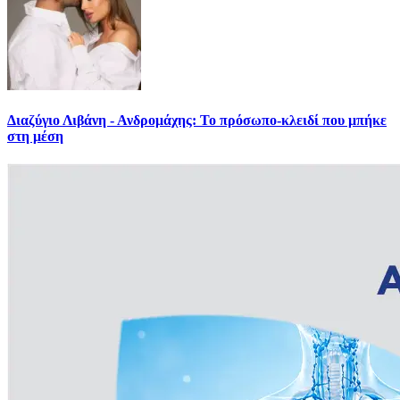
Διαζύγιο Λιβάνη - Ανδρομάχης: Το πρόσωπο-κλειδί που μπήκε
στη μέση