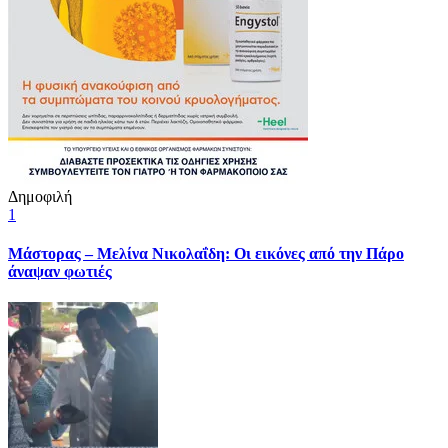
Δημοφιλή
1
Μάστορας – Μελίνα Νικολαΐδη: Οι εικόνες από την Πάρο
άναψαν φωτιές