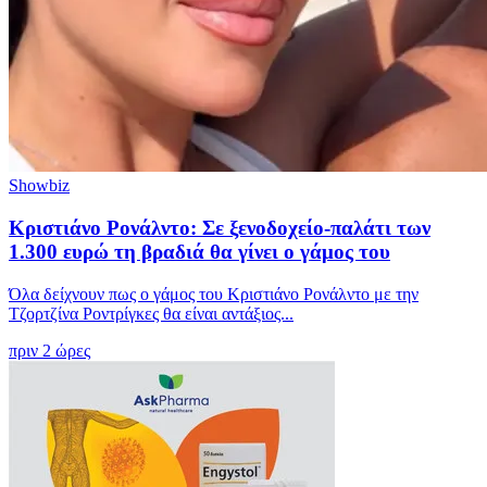
Showbiz
Κριστιάνο Ρονάλντο: Σε ξενοδοχείο-παλάτι των
1.300 ευρώ τη βραδιά θα γίνει ο γάμος του
Όλα δείχνουν πως ο γάμος του Κριστιάνο Ρονάλντο με την
Τζορτζίνα Ροντρίγκες θα είναι αντάξιος...
πριν 2 ώρες