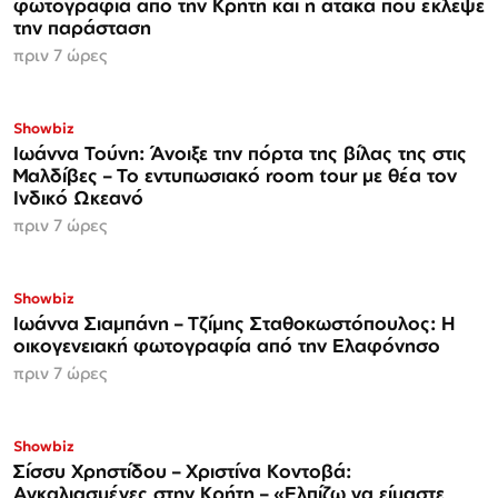
φωτογραφία από την Κρήτη και η ατάκα που έκλεψε
την παράσταση
πριν 7 ώρες
Showbiz
Ιωάννα Τούνη: Άνοιξε την πόρτα της βίλας της στις
Μαλδίβες – Το εντυπωσιακό room tour με θέα τον
Ινδικό Ωκεανό
πριν 7 ώρες
Showbiz
Ιωάννα Σιαμπάνη – Τζίμης Σταθοκωστόπουλος: Η
οικογενειακή φωτογραφία από την Ελαφόνησο
πριν 7 ώρες
Showbiz
Σίσσυ Χρηστίδου – Χριστίνα Κοντοβά:
Αγκαλιασμένες στην Κρήτη – «Ελπίζω να είμαστε