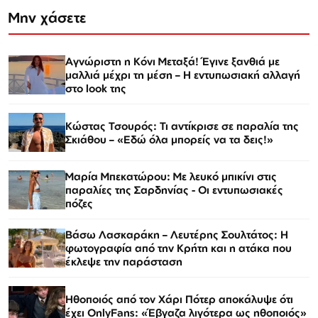
Μην χάσετε
Αγνώριστη η Κόνι Μεταξά! Έγινε ξανθιά με
μαλλιά μέχρι τη μέση – Η εντυπωσιακή αλλαγή
στο look της
Κώστας Τσουρός: Τι αντίκρισε σε παραλία της
Σκιάθου – «Εδώ όλα μπορείς να τα δεις!»
Μαρία Μπεκατώρου: Με λευκό μπικίνι στις
παραλίες της Σαρδηνίας - Οι εντυπωσιακές
πόζες
Βάσω Λασκαράκη – Λευτέρης Σουλτάτος: Η
φωτογραφία από την Κρήτη και η ατάκα που
έκλεψε την παράσταση
Ηθοποιός από τον Χάρι Πότερ αποκάλυψε ότι
έχει OnlyFans: «Έβγαζα λιγότερα ως ηθοποιός»