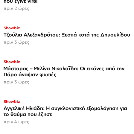
που έγινε viral
πριν 2 ώρες
Showbiz
Τζούλια Αλεξανδράτου: Ξεσπά κατά της Δημουλίδου
πριν 3 ώρες
Showbiz
Μάστορας – Μελίνα Νικολαΐδη: Οι εικόνες από την
Πάρο άναψαν φωτιές
πριν 3 ώρες
Showbiz
Αγγελική Ηλιάδη: Η συγκλονιστική εξομολόγηση για
το θαύμα που έζησε
πριν 4 ώρες