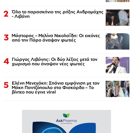
2
Όλο το παρασκήνιο της ρήξης Ανδρομάχης
- Λιβάνη
3
Μάστορας – Μελίνα Νικολαΐδη: Οι εικόνες
από την Πάρο άναψαν φωτιές
4
Γιώργος Λιβάνης: Οι δύο λέξεις μετά τον
χωρισμό που άναψαν νέες φωτιές
5
Ελένη Μενεγάκη: Σπάνια εμφάνιση με τον
Μάκη Παντζόπουλο στο Φισκάρδο – Το
βίντεο που έγινε viral