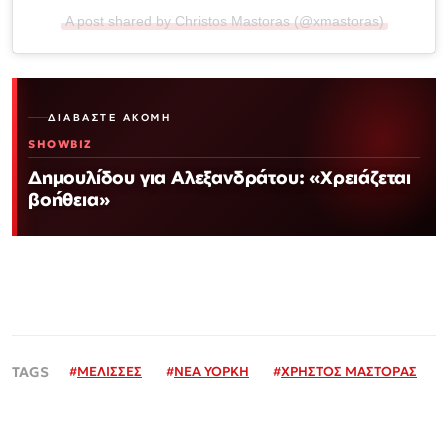
A post shared by Christos Mastoras (@xmastoras)
ΔΙΑΒΆΣΤΕ ΑΚΌΜΗ
SHOWBIZ
Δημουλίδου για Αλεξανδράτου: «Χρειάζεται
βοήθεια»
#
MΕΛΙΣΣΕΣ
#
ΝΕΑ ΥΟΡΚΗ
#
ΧΡΗΣΤΟΣ ΜΑΣΤΟΡΑΣ