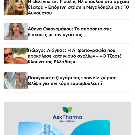
Η «Ελένη» της Γιούλης Ηλιοπούλου στα αρχαία
θέατρα – Επόμενη στάση η Μεγαλόπολη στις 10
Αυγούστου
Αθηνά Οικονομάκου: Το απρόοπτο στις
διακοπές με την υγεία της
Γιώργος Λιάγκας: Η AI φωτογραφία που
προκάλεσε καταιγισμό σχολίων – «Ο Τζορτζ
Κλούνεϊ της Ελλάδας»
Πασίγνωστο ζευγάρι της showbiz χώρισε -
Θλίψη για την κόρη ευρωβουλευτή