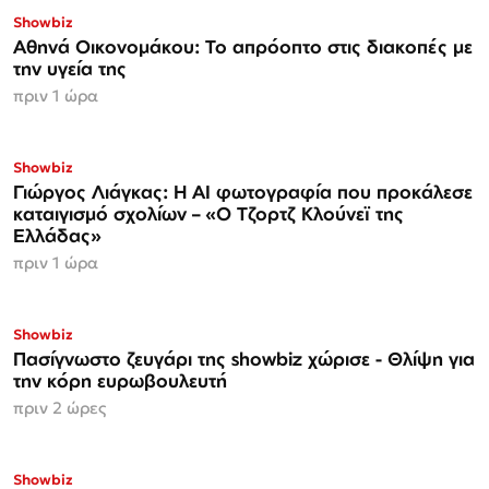
Showbiz
Αθηνά Οικονομάκου: Το απρόοπτο στις διακοπές με
την υγεία της
πριν 1 ώρα
Showbiz
Γιώργος Λιάγκας: Η AI φωτογραφία που προκάλεσε
καταιγισμό σχολίων – «Ο Τζορτζ Κλούνεϊ της
Ελλάδας»
πριν 1 ώρα
Showbiz
Πασίγνωστο ζευγάρι της showbiz χώρισε - Θλίψη για
την κόρη ευρωβουλευτή
πριν 2 ώρες
Showbiz