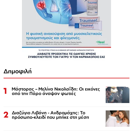
Δημοφιλή
1
Μάστορας – Μελίνα Νικολαΐδη: Οι εικόνες
από την Πάρο άναψαν φωτιές
2
Διαζύγιο Λιβάνη - Ανδρομάχης: Το
πρόσωπο-κλειδί που μπήκε στη μέση