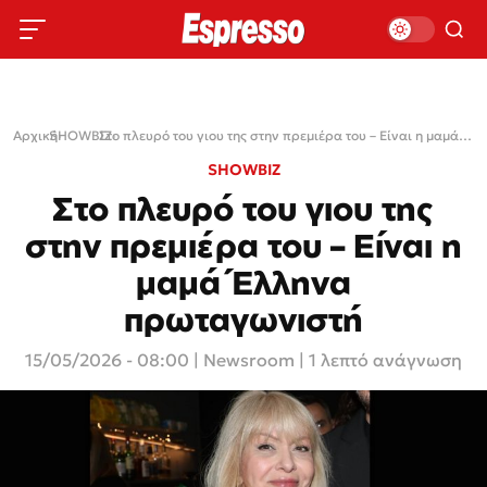
Αρχική
SHOWBIZ
›
›
Στο πλευρό του γιου της στην πρεμιέρα του – Είναι η μαμά Έλληνα πρωταγωνιστή
SHOWBIZ
Στο πλευρό του γιου της
στην πρεμιέρα του – Είναι η
μαμά Έλληνα
πρωταγωνιστή
15/05/2026 - 08:00
|
Newsroom
| 1 λεπτό ανάγνωση