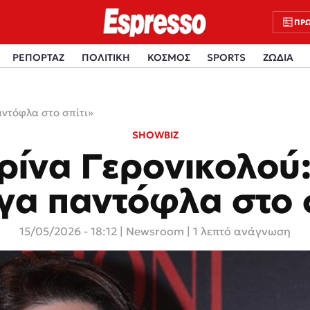
ΠΡΩ
ΡΕΠΟΡΤΑΖ
ΠΟΛΙΤΙΚΗ
ΚΟΣΜΟΣ
SPORTS
ΖΩΔΙΑ
αντόφλα στο σπίτι»
SHOWBIZ
ρίνα Γερονικολού
γα παντόφλα στο σ
15/05/2026 - 18:12
|
Newsroom
| 1 λεπτό ανάγνωση