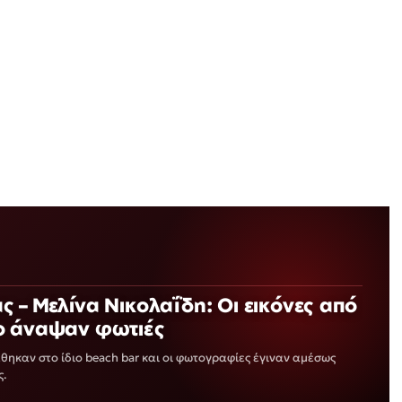
ελίνα Νικολαΐδη: Οι εικόνες από
ο άναψαν φωτιές
έθηκαν στο ίδιο beach bar και οι φωτογραφίες έγιναν αμέσως
ς.