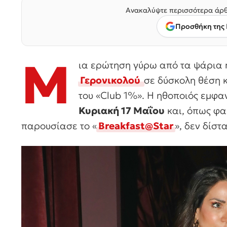
Ανακαλύψτε περισσότερα άρθ
Προσθήκη της 
Μ
ια ερώτηση γύρω από τα ψάρια 
Γερονικολού
σε δύσκολη θέση κ
του «Club 1%». Η ηθοποιός εμφαν
Κυριακή 17 Μαΐου
και, όπως φα
παρουσίασε το «
Breakfast@Star
», δεν δίστ