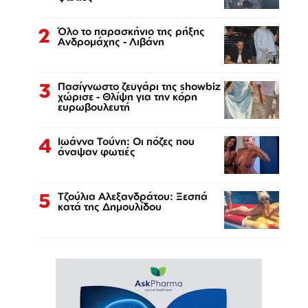
2
Όλο το παρασκήνιο της ρήξης
Ανδρομάχης - Λιβάνη
3
Πασίγνωστο ζευγάρι της showbiz
χώρισε - Θλίψη για την κόρη
ευρωβουλευτή
4
Ιωάννα Τούνη: Οι πόζες που
άναψαν φωτιές
5
Τζούλια Αλεξανδράτου: Ξεσπά
κατά της Δημουλίδου