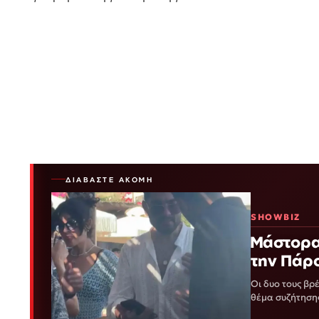
ΔΙΑΒΆΣΤΕ ΑΚΌΜΗ
SHOWBIZ
Μάστορας – Μ
την Πάρ
Οι δυο τους βρ
θέμα συζήτηση