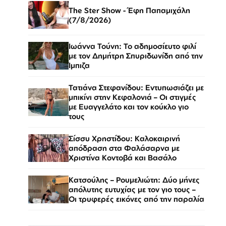
The Ster Show - Έφη Παπαμιχάλη
(7/8/2026)
Ιωάννα Τούνη: Το αδημοσίευτο φιλί
με τον Δημήτρη Σπυριδωνίδη από την
Ίμπιζα
Τατιάνα Στεφανίδου: Εντυπωσιάζει με
μπικίνι στην Κεφαλονιά – Οι στιγμές
με Ευαγγελάτο και τον κούκλο γιο
τους
Σίσσυ Χρηστίδου: Καλοκαιρινή
απόδραση στα Φαλάσαρνα με
Χριστίνα Κοντοβά και Βασάλο
Κατσούλης – Ρουμελιώτη: Δύο μήνες
απόλυτης ευτυχίας με τον γιο τους –
Οι τρυφερές εικόνες από την παραλία