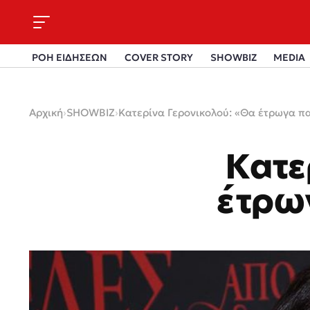
ΡΟΗ ΕΙΔΗΣΕΩΝ
COVER STORY
SHOWBIZ
MEDIA
Αρχική
›
SHOWBIZ
›
Κατερίνα Γερονικολού: «Θα έτρωγα π
Κατε
έτρω