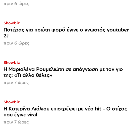
πριν 6 ώρες
Showbiz
Πατέρας για πρώτη φορά έγινε ο γνωστός youtuber
2J
πριν 6 ώρες
Showbiz
H Μαριαλένα Ρουμελιώτη σε απόγνωση με τον γιο
της: «Τι άλλο θέλει;»
πριν 7 ώρες
Showbiz
Η Κατερίνα Λιόλιου επιστρέφει με νέο hit – Ο στίχος
που έγινε viral
πριν 7 ώρες