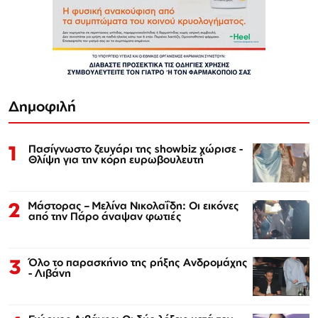
Δημοφιλή
1
Πασίγνωστο ζευγάρι της showbiz χώρισε -
Θλίψη για την κόρη ευρωβουλευτή
2
Μάστορας – Μελίνα Νικολαΐδη: Οι εικόνες
από την Πάρο άναψαν φωτιές
3
Όλο το παρασκήνιο της ρήξης Ανδρομάχης
- Λιβάνη