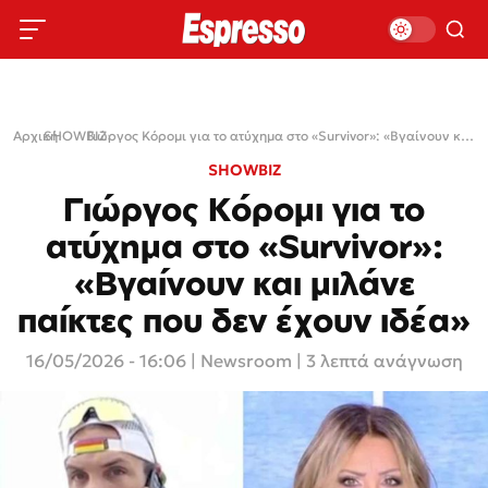
Αρχική
SHOWBIZ
›
›
Γιώργος Κόρομι για το ατύχημα στο «Survivor»: «Βγαίνουν και μιλάνε παίκτες που δεν έχουν ιδέα»
SHOWBIZ
Γιώργος Κόρομι για το
ατύχημα στο «Survivor»:
«Βγαίνουν και μιλάνε
παίκτες που δεν έχουν ιδέα»
16/05/2026 - 16:06
|
Newsroom
| 3 λεπτά ανάγνωση