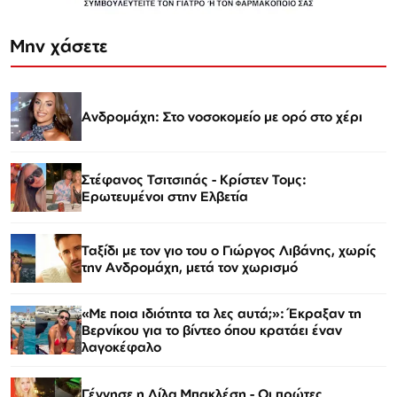
Μην χάσετε
Ανδρομάχη: Στο νοσοκομείο με ορό στο χέρι
Στέφανος Τσιτσιπάς - Kρίστεν Τομς:
Ερωτευμένοι στην Ελβετία
Ταξίδι με τον γιο του ο Γιώργος Λιβάνης, χωρίς
την Ανδρομάχη, μετά τον χωρισμό
«Με ποια ιδιότητα τα λες αυτά;»: Έκραξαν τη
Βερνίκου για το βίντεο όπου κρατάει έναν
λαγοκέφαλο
Γέννησε η Λίλα Μπακλέση - Οι πρώτες