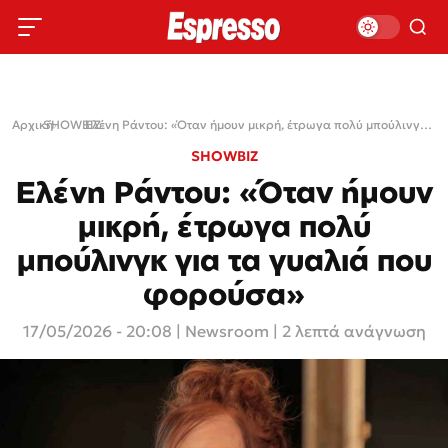
Αρχική
SHOWBIZ
›
›
Ελένη Ράντου: «Όταν ήμουν μικρή, έτρωγα πολύ μπούλινγκ για τα γυαλιά που φορούσα»
SHOWBIZ
Ελένη Ράντου: «Όταν ήμουν
μικρή, έτρωγα πολύ
μπούλινγκ για τα γυαλιά που
φορούσα»
17/05/2026 - 20:08
|
Newsroom
| 2 λεπτά ανάγνωση