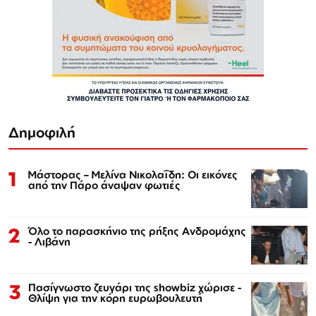
Δημοφιλή
1
Μάστορας – Μελίνα Νικολαΐδη: Οι εικόνες
από την Πάρο άναψαν φωτιές
2
Όλο το παρασκήνιο της ρήξης Ανδρομάχης
- Λιβάνη
3
Πασίγνωστο ζευγάρι της showbiz χώρισε -
Θλίψη για την κόρη ευρωβουλευτή