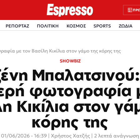
ΠΡΩ
ΡΕΠΟΡΤΑΖ
ΠΟΛΙΤΙΚΗ
ΚΟΣΜΟΣ
SPORTS
ΖΩΔΙΑ
αφία με τον Βασίλη Κικίλια στον γάμο της κόρης της
SHOWBIZ
ζένη Μπαλατσινού:
ερή φωτογραφία μ
η Κικίλια στον γά
κόρης της
01/06/2026 - 16:39
|
Χρήστος Χατζής
| 2 λεπτά ανάγνωση