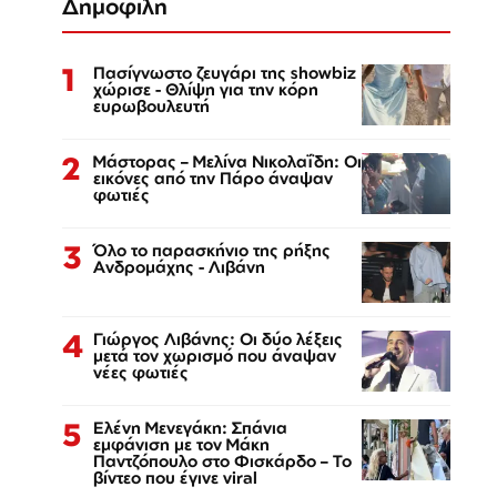
Δημοφιλή
1
Πασίγνωστο ζευγάρι της showbiz
χώρισε - Θλίψη για την κόρη
ευρωβουλευτή
2
Μάστορας – Μελίνα Νικολαΐδη: Οι
εικόνες από την Πάρο άναψαν
φωτιές
3
Όλο το παρασκήνιο της ρήξης
Ανδρομάχης - Λιβάνη
4
Γιώργος Λιβάνης: Οι δύο λέξεις
μετά τον χωρισμό που άναψαν
νέες φωτιές
5
Ελένη Μενεγάκη: Σπάνια
εμφάνιση με τον Μάκη
Παντζόπουλο στο Φισκάρδο – Το
βίντεο που έγινε viral