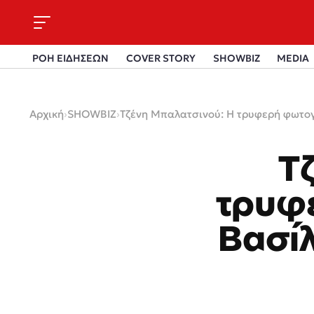
ΡΟΗ ΕΙΔΗΣΕΩΝ
COVER STORY
SHOWBIZ
MEDIA
Αρχική
›
SHOWBIZ
›
Τζένη Μπαλατσινού: Η τρυφερή φωτογρ
Τ
τρυφ
Βασίλ