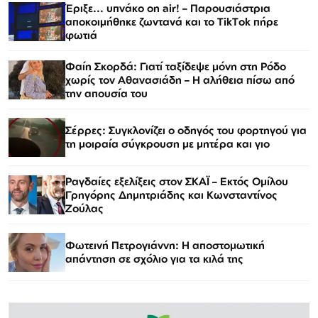
Έριξε... υπνάκο on air! – Παρουσιάστρια
αποκοιμήθηκε ζωντανά και το TikTok πήρε
φωτιά
Φαίη Σκορδά: Γιατί ταξίδεψε μόνη στη Ρόδο
χωρίς τον Αθανασιάδη – Η αλήθεια πίσω από
την απουσία του
Σέρρες: Συγκλονίζει ο οδηγός του φορτηγού για
τη μοιραία σύγκρουση με μητέρα και γιο
Ραγδαίες εξελίξεις στον ΣΚΑΪ – Εκτός Ομίλου
Γρηγόρης Δημητριάδης και Κωνσταντίνος
Ζούλας
Φωτεινή Πετρογιάννη: Η αποστομωτική
απάντηση σε σχόλιο για τα κιλά της