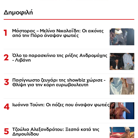
Δημοφιλή
1
Μάστορας – Μελίνα Νικολαΐδη: Οι εικόνες
από την Πάρο άναψαν φωτιές
2
Όλο το παρασκήνιο της ρήξης Ανδρομάχης
- Λιβάνη
3
Πασίγνωστο ζευγάρι της showbiz χώρισε -
Θλίψη για την κόρη ευρωβουλευτή
4
Ιωάννα Τούνη: Οι πόζες που άναψαν φωτιές
5
Τζούλια Αλεξανδράτου: Ξεσπά κατά της
Δημουλίδου