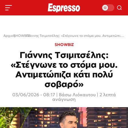
Αρχική
SHOWBIZ
›
›
Γιάννης Τσιμιτσέλης: «Στέγνωνε το στόμα μου. Αντιμετώπιζα κάτι πολύ σοβαρό»
SHOWBIZ
Γιάννης Τσιμιτσέλης:
«Στέγνωνε το στόμα μου.
Αντιμετώπιζα κάτι πολύ
σοβαρό»
03/06/2026 - 08:17
|
Βάσω Λιόκαυτου
| 2 λεπτά
ανάγνωση