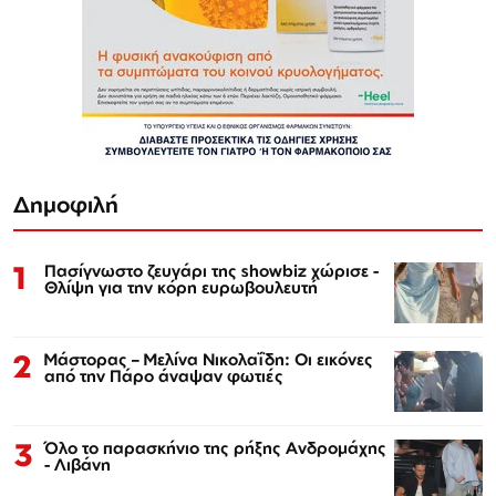
Δημοφιλή
1
Πασίγνωστο ζευγάρι της showbiz χώρισε -
Θλίψη για την κόρη ευρωβουλευτή
2
Μάστορας – Μελίνα Νικολαΐδη: Οι εικόνες
από την Πάρο άναψαν φωτιές
3
Όλο το παρασκήνιο της ρήξης Ανδρομάχης
- Λιβάνη