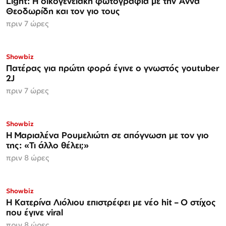
Light: Η οικογενειακή φωτογραφία με την Άννα
Θεοδωρίδη και τον γιο τους
πριν 7 ώρες
Showbiz
Πατέρας για πρώτη φορά έγινε ο γνωστός youtuber
2J
πριν 7 ώρες
Showbiz
H Μαριαλένα Ρουμελιώτη σε απόγνωση με τον γιο
της: «Τι άλλο θέλει;»
πριν 8 ώρες
Showbiz
Η Κατερίνα Λιόλιου επιστρέφει με νέο hit – Ο στίχος
που έγινε viral
πριν 8 ώρες