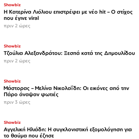
Showbiz
Η Κατερίνα Λιόλιου επιστρέφει με νέο hit – Ο στίχος
που έγινε viral
πριν 2 ώρες
Showbiz
Τζούλια Αλεξανδράτου: Ξεσπά κατά της Δημουλίδου
πριν 2 ώρες
Showbiz
Μάστορας – Μελίνα Νικολαΐδη: Οι εικόνες από την
Πάρο άναψαν φωτιές
πριν 3 ώρες
Showbiz
Αγγελική Ηλιάδη: Η συγκλονιστική εξομολόγηση για
το θαύμα που έζησε