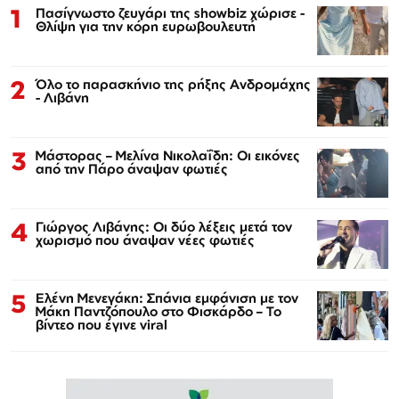
1
Πασίγνωστο ζευγάρι της showbiz χώρισε -
Θλίψη για την κόρη ευρωβουλευτή
2
Όλο το παρασκήνιο της ρήξης Ανδρομάχης
- Λιβάνη
3
Μάστορας – Μελίνα Νικολαΐδη: Οι εικόνες
από την Πάρο άναψαν φωτιές
4
Γιώργος Λιβάνης: Οι δύο λέξεις μετά τον
χωρισμό που άναψαν νέες φωτιές
5
Ελένη Μενεγάκη: Σπάνια εμφάνιση με τον
Μάκη Παντζόπουλο στο Φισκάρδο – Το
βίντεο που έγινε viral