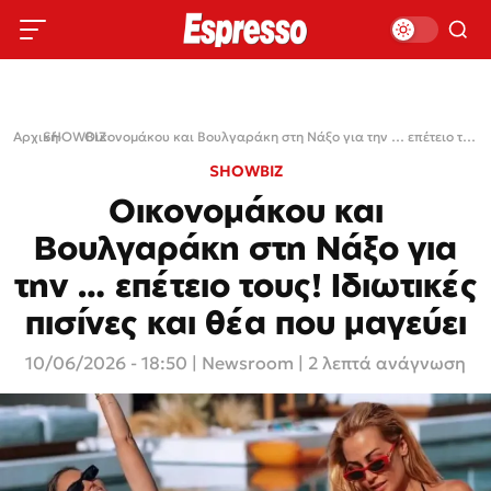
Αρχική
SHOWBIZ
›
›
Οικονομάκου και Βουλγαράκη στη Νάξο για την … επέτειο τους! Ιδιωτικές πισίνες και θέα που μαγεύει
SHOWBIZ
Οικονομάκου και
Βουλγαράκη στη Νάξο για
την … επέτειο τους! Ιδιωτικές
πισίνες και θέα που μαγεύει
10/06/2026 - 18:50
|
Newsroom
| 2 λεπτά ανάγνωση