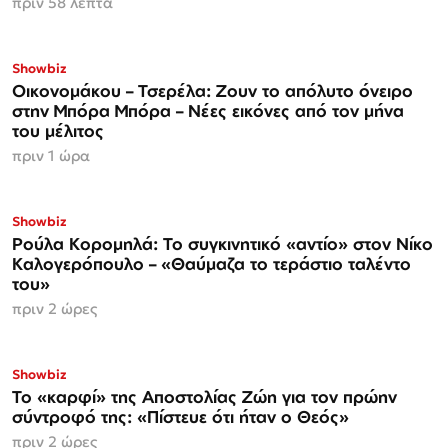
πριν 58 λεπτά
Showbiz
Οικονομάκου – Τσερέλα: Ζουν το απόλυτο όνειρο
στην Μπόρα Μπόρα – Νέες εικόνες από τον μήνα
του μέλιτος
πριν 1 ώρα
Showbiz
Ρούλα Κορομηλά: Το συγκινητικό «αντίο» στον Νίκο
Καλογερόπουλο – «Θαύμαζα το τεράστιο ταλέντο
του»
πριν 2 ώρες
Showbiz
Το «καρφί» της Αποστολίας Ζώη για τον πρώην
σύντροφό της: «Πίστευε ότι ήταν ο Θεός»
πριν 2 ώρες