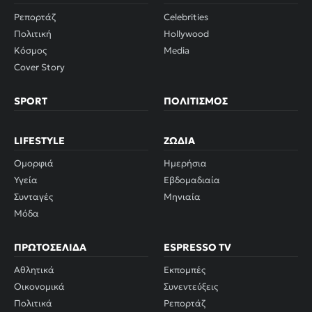
Ρεπορτάζ
Celebrities
Πολιτική
Hollywood
Κόσμος
Media
Cover Story
SPORT
ΠΟΛΙΤΙΣΜΌΣ
LIFESTYLE
ΖΏΔΙΑ
Ομορφιά
Ημερήσια
Υγεία
Εβδομαδιαία
Συνταγές
Μηνιαία
Μόδα
ΠΡΩΤΟΣΈΛΙΔΑ
ESPRESSO TV
Αθλητικά
Εκπομπές
Οικονομικά
Συνεντεύξεις
Πολιτικά
Ρεπορτάζ