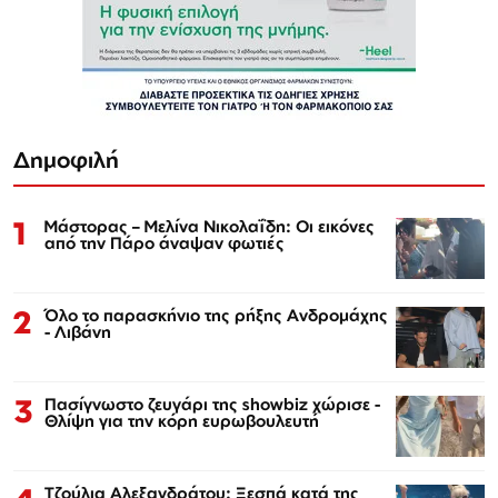
Δημοφιλή
1
Μάστορας – Μελίνα Νικολαΐδη: Οι εικόνες
από την Πάρο άναψαν φωτιές
2
Όλο το παρασκήνιο της ρήξης Ανδρομάχης
- Λιβάνη
3
Πασίγνωστο ζευγάρι της showbiz χώρισε -
Θλίψη για την κόρη ευρωβουλευτή
Τζούλια Αλεξανδράτου: Ξεσπά κατά της