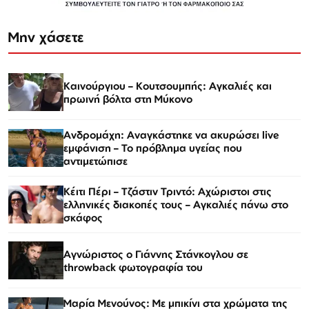
Μην χάσετε
Καινούργιου – Κουτσουμπής: Αγκαλιές και
πρωινή βόλτα στη Μύκονο
Ανδρομάχη: Αναγκάστηκε να ακυρώσει live
εμφάνιση – Το πρόβλημα υγείας που
αντιμετώπισε
Κέιτι Πέρι – Τζάστιν Τριντό: Αχώριστοι στις
ελληνικές διακοπές τους – Αγκαλιές πάνω στο
σκάφος
Αγνώριστος ο Γιάννης Στάνκογλου σε
throwback φωτογραφία του
Μαρία Μενούνος: Με μπικίνι στα χρώματα της