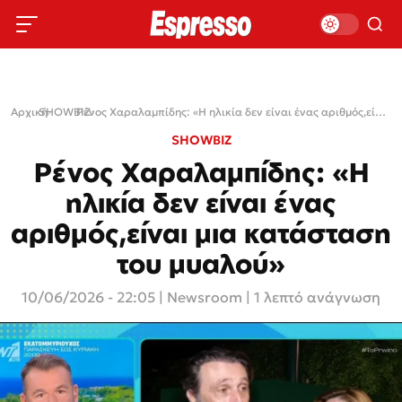
Αρχική
SHOWBIZ
›
›
Ρένος Χαραλαμπίδης: «Η ηλικία δεν είναι ένας αριθμός,είναι μια κατάσταση του μυαλού»
SHOWBIZ
Ρένος Χαραλαμπίδης: «Η
ηλικία δεν είναι ένας
αριθμός,είναι μια κατάσταση
του μυαλού»
10/06/2026 - 22:05
|
Newsroom
| 1 λεπτό ανάγνωση