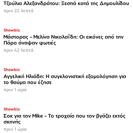
Τζούλια Αλεξανδράτου: Ξεσπά κατά της Δημουλίδου
πριν 22 λεπτά
Showbiz
Μάστορας – Μελίνα Νικολαΐδη: Οι εικόνες από την
Πάρο άναψαν φωτιές
πριν 42 λεπτά
Showbiz
Αγγελική Ηλιάδη: Η συγκλονιστική εξομολόγηση για
το θαύμα που έζησε
πριν 1 ώρα
Showbiz
Σοκ για τον Mike – Το τροχαίο που τον βγάζει εκτός
σκηνής
πριν 1 ώρα