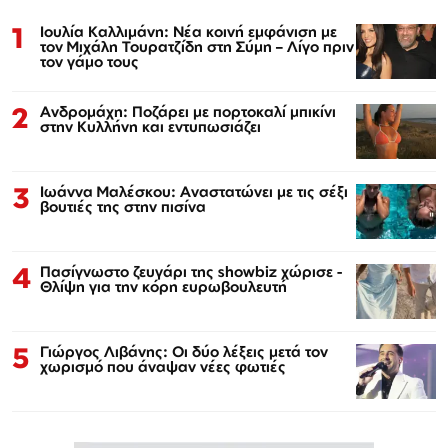
1
Ιουλία Καλλιμάνη: Νέα κοινή εμφάνιση με
τον Μιχάλη Τουρατζίδη στη Σύμη – Λίγο πριν
τον γάμο τους
2
Ανδρομάχη: Ποζάρει με πορτοκαλί μπικίνι
στην Κυλλήνη και εντυπωσιάζει
3
Ιωάννα Μαλέσκου: Αναστατώνει με τις σέξι
βουτιές της στην πισίνα
4
Πασίγνωστο ζευγάρι της showbiz χώρισε -
Θλίψη για την κόρη ευρωβουλευτή
5
Γιώργος Λιβάνης: Οι δύο λέξεις μετά τον
χωρισμό που άναψαν νέες φωτιές